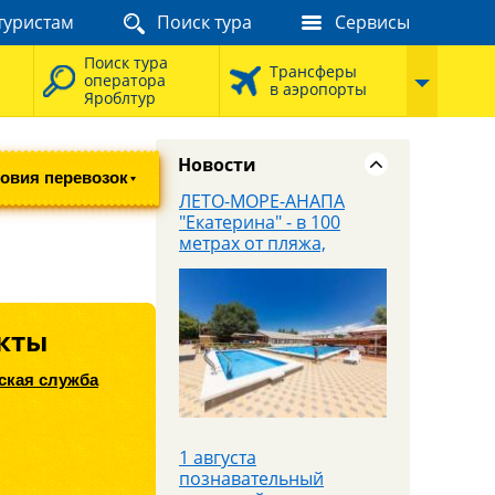
запомните
туристам
Поиск тура
Сервисы
Поиск тура
Трансферы
оператора
в аэропорты
Яроблтур
Новости
овия перевозок
ЛЕТО-МОРЕ-АНАПА
"Екатерина" - в 100
метрах от пляжа,
завтраки входят в
стоимость
кты
ская служба
1 августа
познавательный