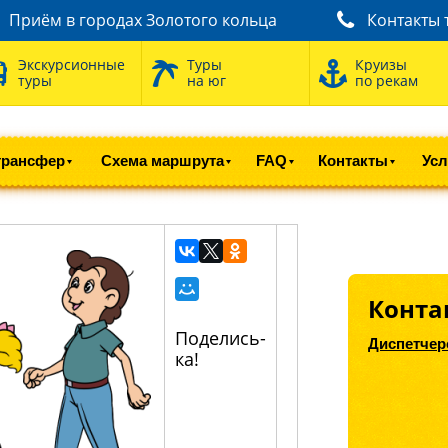
Приём в городах Золотого кольца
Контакты 
Экскурсионные
Туры
Круизы
туры
на юг
по рекам
трансфер
Схема маршрута
FAQ
Контакты
Усл
Конта
Поделись-
Диспетчер
ка!