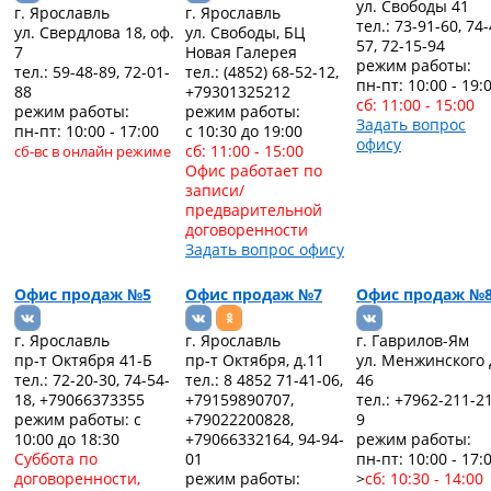
ул. Свободы 41
г. Ярославль
г. Ярославль
тел.: 73-91-60, 74-
ул. Свердлова 18, оф.
ул. Свободы, БЦ
57, 72-15-94
7
Новая Галерея
режим работы:
тел.: 59-48-89, 72-01-
тел.: (4852) 68-52-12,
пн-пт: 10:00 - 19:
88
+79301325212
сб: 11:00 - 15:00
режим работы:
режим работы:
Задать вопрос
пн-пт: 10:00 - 17:00
с 10:30 до 19:00
офису
сб: 11:00 - 15:00
сб-вс в онлайн режиме
Офис работает по
записи/
предварительной
договоренности
Задать вопрос офису
Офис продаж №5
Офис продаж №7
Офис продаж №
г. Ярославль
г. Ярославль
г. Гаврилов-Ям
пр-т Октября 41-Б
пр-т Октября, д.11
ул. Менжинского 
тел.: 72-20-30, 74-54-
тел.: 8 4852 71-41-06,
46
18, +79066373355
+79159890707,
тел.: +7962-211-2
режим работы: c
+79022200828,
9
10:00 до 18:30
+79066332164, 94-94-
режим работы:
Суббота по
01
пн-пт: 10:00 - 17:
договоренности,
режим работы:
>
сб: 10:30 - 14:00