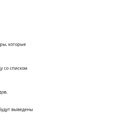
Петербург с 16 по 20
июля со скидкой!
уры, которые
у со списком
дов.
 будут выведены