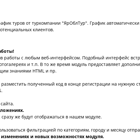
рафик туров от туркомпании "ЯрОблТур". График автоматически
потенциальных клиентов.
аботы!
ов работы с любым веб-интерфейсом. Подобный интерфейс встр
фотогалереях и т.п. В то же время модуль предоставляет дополн
щим знаниями HTML и пр.
о разместить полученный код в конце регистрации на нужную 
S.
сайта.
дложениях.
 сразу же будут отображаться в нашем модуле.
ользоваться фильтрацией по категориям, городу и месяцу отпр
 изменениях и новых возможностях модуля.