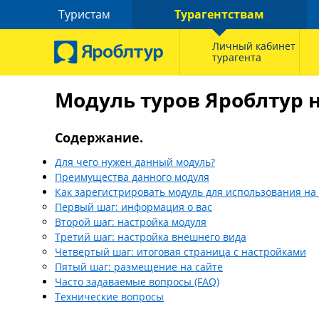
Туристам
Турагентствам
Личный кабинет
турагента
Модуль туров Яроблтур 
Содержание.
Для чего нужен данный модуль?
Преимущества данного модуля
Как зарегистрировать модуль для использования на
Первый шаг: информация о вас
Второй шаг: настройка модуля
Третий шаг: настройка внешнего вида
Четвертый шаг: итоговая страница с настройками
Пятый шаг: размещение на сайте
Часто задаваемые вопросы (FAQ)
Технические вопросы