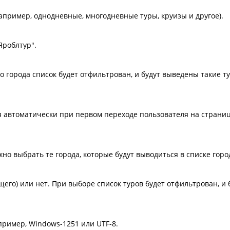
апример, однодневные, многодневные туры, круизы и другое).
Яроблтур".
о города список будет отфильтрован, и будут выведены такие т
 автоматически при первом переходе пользователя на страниц
жно выбрать те города, которые будут выводиться в списке горо
щего) или нет. При выборе список туров будет отфильтрован, и
пример, Windows-1251 или UTF-8.