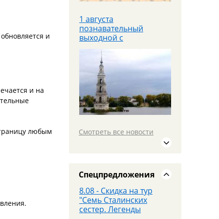
1 августа
познавательный
 обновляется и
выходной с
теплоходной прогулкой
Яроблтур открывает
продажи
ечается и на
дополнительного
ительные
автобуса в
Санкт‑Петербург с
20.08.26
страницу любым
Смотреть все новости
19 июля едем в
МОСКВУ на площадку
PANORAMA 360 и
Красную площадь
Спецпредложения
8.08 - Скидка на тур
"Семь Сталинских
авления.
сестер. Легенды
высоток Москвы"