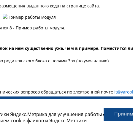
 размещения выданного кода на странице сайта.
унок 8 - Пример работы модуля.
лок на нем существенно уже, чем в примере. Поместится л
о родительского блока с полями 3px (по умолчанию).
хнических вопросов обращаться по электронной почте
it@yarobl
ля
Прини
тики Яндекс.Метрика для улучшения работы сайта.
нием cookie-файлов и Яндекс.Метрики
ы |
Политика конфиденциальности и Согласие на обработку пер