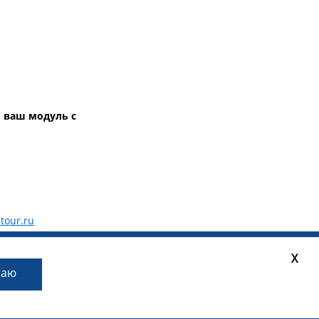
и ваш модуль с
tour.ru
X
маю
сональных данных