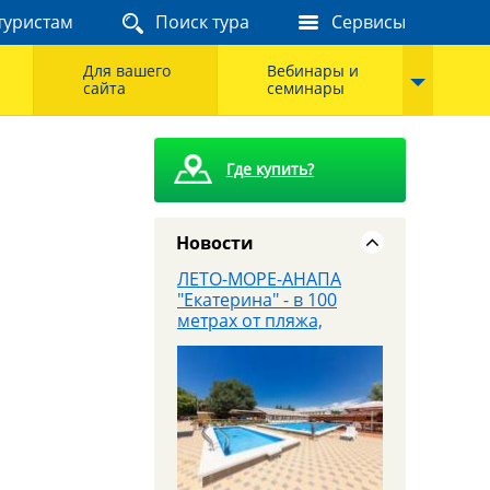
туристам
Поиск тура
Сервисы
8 августа - Тайны
сталинских высоток:
экскурсия, которую вы
Для вашего
Вебинары и
запомните
сайта
семинары
Где купить?
Новости
ЛЕТО-МОРЕ-АНАПА
"Екатерина" - в 100
метрах от пляжа,
завтраки входят в
стоимость