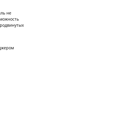
иль не
зможность
продвинутых
еджером