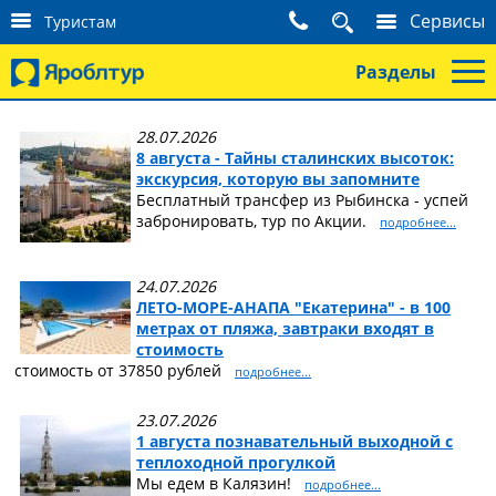
К
Сервисы
Туристам
о
н
Разделы
т
а
к
28.07.2026
т
8 августа - Тайны сталинских высоток:
ы
экскурсия, которую вы запомните
т
Бесплатный трансфер из Рыбинска - успей
у
забронировать, тур по Акции.
подробнее...
р
и
с
24.07.2026
т
ЛЕТО-МОРЕ-АНАПА "Екатерина" - в 100
а
метрах от пляжа, завтраки входят в
м
стоимость
стоимость от 37850 рублей
подробнее...
23.07.2026
1 августа познавательный выходной с
теплоходной прогулкой
Мы едем в Калязин!
подробнее...