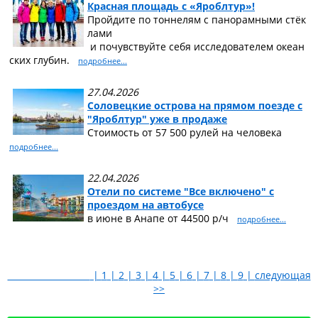
Красная площадь с «Яроблтур»!
Пройдите по тоннелям с панорамными стёк
лами
и почувствуйте себя исследователем океан
ских глубин.
подробнее...
27.04.2026
Соловецкие острова на прямом поезде с
"Яроблтур" уже в продаже
Стоимость от 57 500 рулей на человека
подробнее...
22.04.2026
Отели по системе "Все включено" с
проездом на автобусе
в июне в Анапе от 44500 р/ч
подробнее...
|
1
|
2
|
3
|
4
|
5
|
6
|
7
|
8
|
9
|
следующая
>>