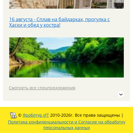
16 августа - Сплав на байдарках, прогулка с
Хаски и обед у костра!
С 16 по 20 июля в Казань и Йошкар-Олу на
автобусе в тур "Республики без границ"
Смотреть все спецпредложения
Уже завтра 25 июля - едем гулять в парк Патриот!
©
Яроблтур ИТ
2010-2026г. Все права защищены |
Политика конфиденциальности и Согласие на обработку
персональных данных