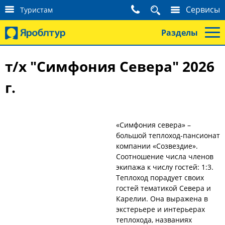
К
Сервисы
Туристам
о
н
Разделы
т
а
к
т/х "Симфония Севера" 2026
т
ы
г.
т
у
р
и
с
«Симфония севера» –
т
большой теплоход-пансионат
а
компании «Созвездие».
м
Соотношение числа членов
экипажа к числу гостей: 1:3.
Теплоход порадует своих
гостей тематикой Севера и
Карелии. Она выражена в
экстерьере и интерьерах
теплохода, названиях