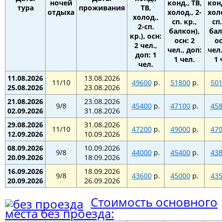
ночей
конд., ТВ,
конд
тура
проживания
ТВ,
отдыха
холод., 2-
холо
холод.,
сп. кр.,
сп.
2-сп.
балкон),
бал
кр.), осн:
осн: 2
ос
2 чел.,
чел., доп:
чел.
доп: 1
1 чел.
1 
чел.
11.08.2026
13.08.2026
11/10
49600
р.
51800
р.
50
25.08.2026
23.08.2026
21.08.2026
23.08.2026
9/8
45400
р.
47100
р.
45
02.09.2026
31.08.2026
29.08.2026
31.08.2026
11/10
47200
р.
49000
р.
47
12.09.2026
10.09.2026
08.09.2026
10.09.2026
9/8
44000
р.
45400
р.
43
20.09.2026
18.09.2026
16.09.2026
18.09.2026
9/8
43600
р.
45000
р.
43
20.09.2026
26.09.2026
Стоимость основного
места без проезда: