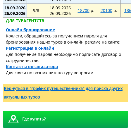
18.09.2026
18.09.2026
9/8
18700
р.
20100
р.
18
26.09.2026
26.09.2026
ДЛЯ ТУРАГЕНТСТВ
Онлайн бронирование
Коллеги, обращайтесь за получением пароля для
бронирования наших туров в он-лайн режиме на сайте:
Регистрация в онлайн
Для получение пароля необходимо подписать договор о
сотрудничестве.
Контакты организатора
Для связи по возникшим по туру вопросам.
8 августа - Тайны сталинских высоток: экскурсия,
которую вы запомните
Вернуться в "график путешественника" для поиска других
актуальных туров
Где купить?