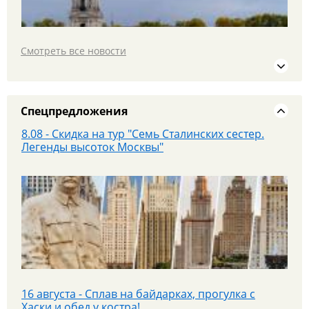
Смотреть все новости
19 июля едем в МОСКВУ на площадку PANORAMA
360 и Красную площадь
Спецпредложения
8.08 - Скидка на тур "Семь Сталинских сестер.
Легенды высоток Москвы"
25 июля - Приглашаем на экскурсионный тур в
Парк «Патриот»!
16 августа - Сплав на байдарках, прогулка с
Хаски и обед у костра!