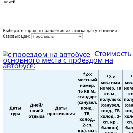
ночей
Выберите город отправления из списка для уточнения
базовых цен:
Стоимость
основного места с проездом на
автобусе:
*2-х
*2-х
*
местный
местный
ме
номер,
номер, 18
ном
16 кв.м.,
кв.м.,
кв
стандарт
полулюкс
пол
(санузел,
Дней/
(санузел,
(са
Даты
Даты
конд.,
ночей
конд., ТВ,
конд
тура
проживания
ТВ,
отдыха
холод., 2-
холо
холод.,
сп. кр.,
сп.
2-сп.
балкон),
бал
кр.), осн: