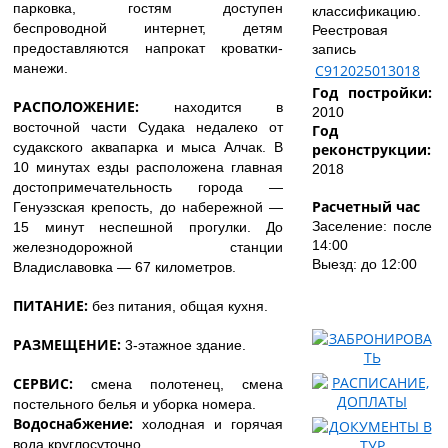
парковка, гостям доступен
классификацию.
беспроводной интернет, детям
Реестровая
предоставляются напрокат кроватки-
запись
манежи.
С912025013018
Год постройки:
РАСПОЛОЖЕНИЕ:
находится в
2010
восточной части Судака недалеко от
Год
судакского аквапарка и мыса Алчак. В
реконструкции:
10 минутах езды расположена главная
2018
достопримечательность города —
Расчетный час
Генуэзская крепость, до набережной —
Заселение: после
15 минут неспешной прогулки. До
14:00
железнодорожной станции
Выезд: до 12:00
Владиславовка — 67 километров.
ПИТАНИЕ:
без питания, общая кухня.
РАЗМЕЩЕНИЕ:
3-этажное здание.
СЕРВИС:
смена полотенец, смена
постельного белья и уборка номера.
Водоснабжение:
холодная и горячая
вода круглосуточно.