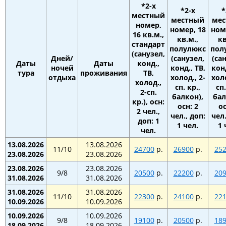
*2-х
*2-х
*
местный
местный
ме
номер,
номер, 18
ном
16 кв.м.,
кв.м.,
кв
стандарт
полулюкс
пол
(санузел,
Дней/
(санузел,
(са
Даты
Даты
конд.,
ночей
конд., ТВ,
конд
тура
проживания
ТВ,
отдыха
холод., 2-
холо
холод.,
сп. кр.,
сп.
2-сп.
балкон),
бал
кр.), осн:
осн: 2
ос
2 чел.,
чел., доп:
чел.
доп: 1
1 чел.
1 
чел.
13.08.2026
13.08.2026
11/10
24700
р.
26900
р.
25
23.08.2026
23.08.2026
23.08.2026
23.08.2026
9/8
20500
р.
22200
р.
20
31.08.2026
31.08.2026
31.08.2026
31.08.2026
11/10
22300
р.
24100
р.
22
10.09.2026
10.09.2026
10.09.2026
10.09.2026
9/8
19100
р.
20500
р.
18
18.09.2026
18.09.2026