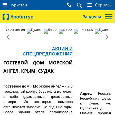
К
Сервисы
Туристам
о
н
Разделы
т
а
к
т
nex
prev
ы
т
у
АКЦИИ И
р
СПЕЦПРЕДЛОЖЕНИЯ
и
ГОСТЕВОЙ ДОМ МОРСКОЙ
с
т
АНГЕЛ, КРЫМ, СУДАК
а
м
Гостевой дом «Морской ангел»
- это
трехэтажный корпус без лифта включает
Адрес:
Россия,
в себя двухместные, трехместные
Республика Крым,
номера. Из некоторых номеров
г. Судак, ул.
открываются живописные виды на горы.
Сурожская, д. 39
Возле здания отеля организована
Объект прошел