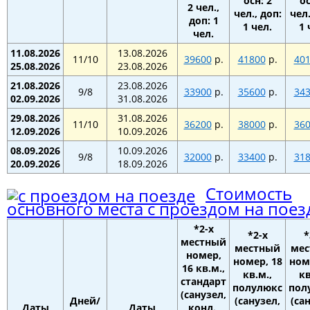
осн: 2
ос
2 чел.,
чел., доп:
чел.
доп: 1
1 чел.
1 
чел.
11.08.2026
13.08.2026
11/10
39600
р.
41800
р.
40
25.08.2026
23.08.2026
21.08.2026
23.08.2026
9/8
33900
р.
35600
р.
34
02.09.2026
31.08.2026
29.08.2026
31.08.2026
11/10
36200
р.
38000
р.
36
12.09.2026
10.09.2026
08.09.2026
10.09.2026
9/8
32000
р.
33400
р.
31
20.09.2026
18.09.2026
Стоимость
основного места с проездом на поез
*2-х
*2-х
*
местный
местный
ме
номер,
номер, 18
ном
16 кв.м.,
кв.м.,
кв
стандарт
полулюкс
пол
(санузел,
Дней/
(санузел,
(са
Даты
Даты
конд.,