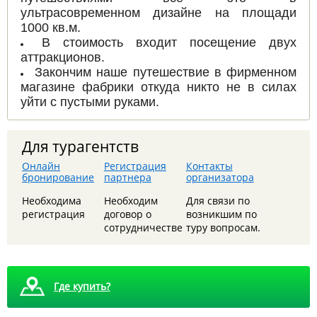
ультрасовременном дизайне на площади
1000 кв.м.
В стоимость входит посещение двух
аттракционов.
Закончим наше путешествие в фирменном
магазине фабрики откуда никто не в силах
уйти с пустыми руками.
Для турагентств
Онлайн
Регистрация
Контакты
бронирование
партнера
организатора
8 августа - Тайны сталинских высоток: экскурсия,
Необходима
Необходим
Для связи по
которую вы запомните
регистрация
договор о
возникшим по
сотрудничестве
туру вопросам.
Где купить?