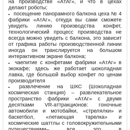
на производстве «АтАг», и что в цехах
делают роботы;
посещение панорамного балкона цеха № 4
фабрики «АтАг», откуда вы сами сможете
увидеть линию производства конфет,
технологический процесс производства не
всегда можно увидеть с балкона, это зависит
от графика работы производственной линии
иногда он транслируется на большом
интерактивном экране балкона;
чаепитие с конфетами фабрики «АтАг» в
экокафе; здесь же работает шоколадная
лавка, где большой выбор конфет по ценам
производителя
развлечение на ШКС (Шоколадная
космическая станция) – развлекательное
пространство фабрики «АтАг» с двумя
десятками VR-аттракционов: гоночные
автомобили и мотобайки, «стрелялки» и
баскетбол, «летающая тарелка» и
космические шаттлы с головокружительными
путешествиями– все это в