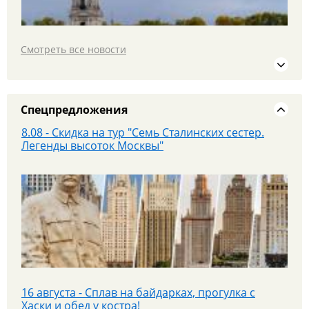
Смотреть все новости
19 июля едем в МОСКВУ на площадку PANORAMA
360 и Красную площадь
Спецпредложения
8.08 - Скидка на тур "Семь Сталинских сестер.
Легенды высоток Москвы"
25 июля - Приглашаем на экскурсионный тур в
Парк «Патриот»!
16 августа - Сплав на байдарках, прогулка с
Хаски и обед у костра!