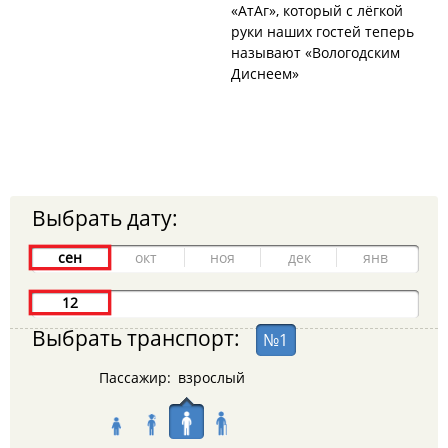
«АтАг», который с лёгкой
руки наших гостей теперь
называют «Вологодским
Диснеем»
Выбрать дату:
сен
окт
ноя
дек
янв
12
Выбрать транспорт:
1
Пассажир:
взрослый