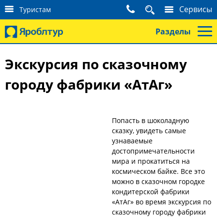
К
Сервисы
Туристам
о
н
Разделы
т
а
к
Экскурсия по сказочному
т
ы
городу фабрики «АтАг»
т
у
р
и
с
Попасть в шоколадную
т
сказку, увидеть самые
а
узнаваемые
м
достопримечательности
мира и прокатиться на
космическом байке. Все это
можно в сказочном городке
кондитерской фабрики
«АтАг» во время экскурсия по
сказочному городу фабрики