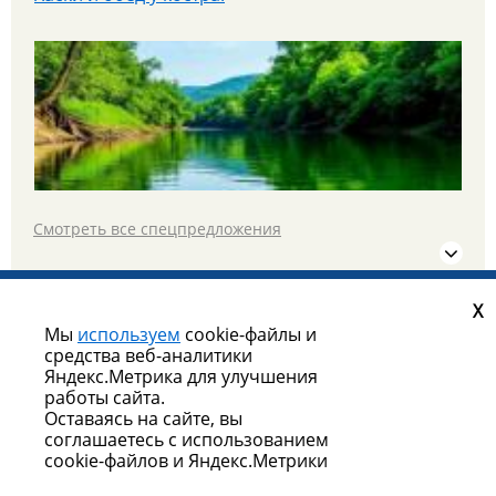
С 16 по 20 июля в Казань и Йошкар-Олу на
автобусе в тур "Республики без границ"
Смотреть все спецпредложения
Уже завтра 25 июля - едем гулять в парк Патриот!
X
©
Яроблтур ИТ
2010-2026г. Все права защищены |
Мы
используем
cookie-файлы и
средства веб-аналитики
Политика конфиденциальности и Согласие на обработку
Яндекс.Метрика для улучшения
персональных данных
работы сайта.
Оставаясь на сайте, вы
соглашаетесь с использованием
cookie-файлов и Яндекс.Метрики
РАСПРОДАЖА ТУРА В КАЗАНЬ на 30 июля!