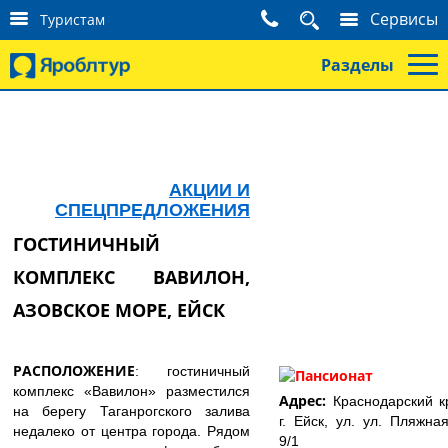
К
Сервисы
Туристам
о
н
Разделы
т
а
к
т
ы
т
у
АКЦИИ И
р
СПЕЦПРЕДЛОЖЕНИЯ
и
ГОСТИНИЧНЫЙ
с
т
КОМПЛЕКС ВАВИЛОН,
а
м
АЗОВСКОЕ МОРЕ, ЕЙСК
РАСПОЛОЖЕНИЕ
: гостиничный
комплекс «Вавилон» разместился
Адрес:
Краснодарский к
на берегу Таганрогского залива
г. Ейск, ул. ул. Пляжная
недалеко от центра города. Рядом
9/1