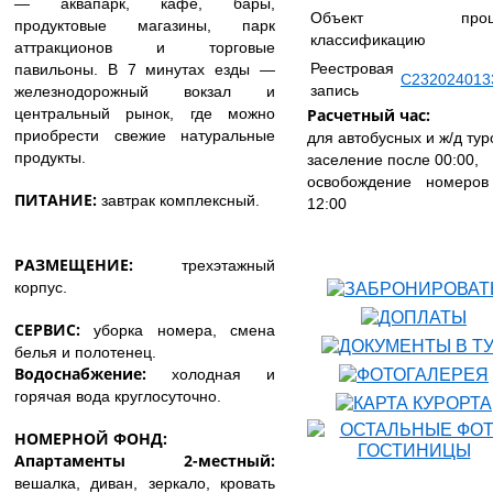
— аквапарк, кафе, бары,
Объект прош
продуктовые магазины, парк
классификацию
аттракционов и торговые
Реестровая
павильоны. В 7 минутах езды —
С232024013
запись
железнодорожный вокзал и
центральный рынок, где можно
Расчетный час:
приобрести свежие натуральные
для автобусных и ж/д тур
продукты.
заселение после 00:00,
освобождение номеров
ПИТАНИЕ:
завтрак комплексный.
12:00
РАЗМЕЩЕНИЕ:
трехэтажный
корпус.
СЕРВИС:
уборка номера, смена
белья и полотенец.
Водоснабжение:
холодная и
горячая вода круглосуточно.
НОМЕРНОЙ ФОНД:
Апартаменты 2-местный:
вешалка, диван, зеркало, кровать