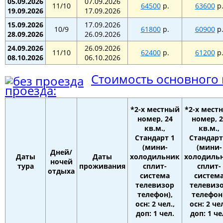
05.09.2026
07.09.2026
11/10
64500
р.
63600
р
19.09.2026
17.09.2026
15.09.2026
17.09.2026
10/9
61800
р.
60900
р
28.09.2026
26.09.2026
24.09.2026
26.09.2026
11/10
62400
р.
61200
р
08.10.2026
06.10.2026
Стоимость основного 
проезда:
*2-х местный
*2-х мест
номер, 24
номер, 2
кв.м.,
кв.м.,
Стандарт 1
Стандарт
(мини-
(мини-
Дней/
Даты
Даты
холодильник
холодиль
ночей
тура
проживания
сплит-
сплит-
отдыха
система
систем
телевизор
телевиз
телефон),
телефон)
осн: 2 чел.,
осн: 2 чел
доп: 1 чел.
доп: 1 че