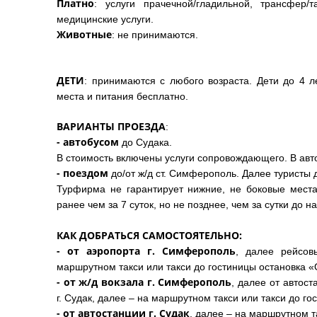
Платно
: услуги прачечной/гладильной, трансфер/
медицинские услуги.
Животные
: не принимаются.
ДЕТИ
: принимаются с любого возраста. Дети до 4 л
места и питания бесплатно.
ВАРИАНТЫ
ПРОЕЗДА
:
- автобусом
до Судака.
В стоимость включены услуги сопровождающего. В авт
- поездом
до/от ж/д ст. Симферополь. Далее туристы
Турфирма не гарантирует нижние, не боковые места,
ранее чем за 7 суток, но не позднее, чем за сутки до н
КАК ДОБРАТЬСЯ САМОСТОЯТЕЛЬНО:
- от аэропорта г. Симферополь
, далее рейсов
маршрутном такси или такси до гостиницы остановка «‎
- от ж/д вокзала г. Симферополь
, далее от автост
г. Судак, далее – на маршрутном такси или такси до г
- от автостанции г. Судак
, далее – на маршрутном т