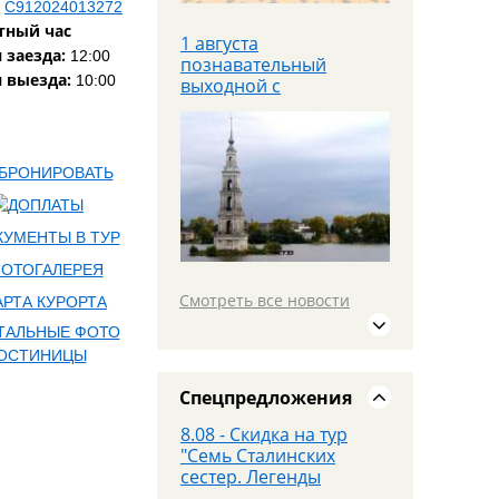
ь
С912024013272
тный час
1 августа
 заезда:
12:00
познавательный
 выезда:
10:00
выходной с
теплоходной прогулкой
Яроблтур открывает
продажи
дополнительного
автобуса в
Санкт‑Петербург с
20.08.26
Смотреть все новости
19 июля едем в
МОСКВУ на площадку
PANORAMA 360 и
Красную площадь
Спецпредложения
8.08 - Скидка на тур
"Семь Сталинских
сестер. Легенды
высоток Москвы"