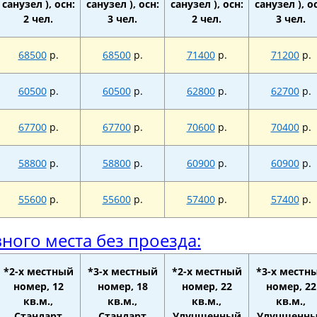
санузел ), осн:
санузел ), осн:
санузел ), осн:
санузел ), о
2 чел.
3 чел.
2 чел.
3 чел.
68500
р.
68500
р.
71400
р.
71200
р.
60500
р.
60500
р.
62800
р.
62700
р.
67700
р.
67700
р.
70600
р.
70400
р.
58800
р.
58800
р.
60900
р.
60900
р.
55600
р.
55600
р.
57400
р.
57400
р.
ного места без проезда:
*2-х местный
*3-х местный
*2-х местный
*3-х местн
номер, 12
номер, 18
номер, 22
номер, 22
кв.м.,
кв.м.,
кв.м.,
кв.м.,
Стандарт
Стандарт
Улучшенный
Улучшенн