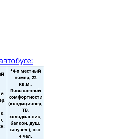
автобусе:
*4-х местный
ый
номер, 22
кв.м.,
Повышенной
ый
комфортности
ер,
(кондиционер,
ТВ,
к,
холодильник,
ш,
балкон, душ,
сн:
санузел ), осн:
4 чел.