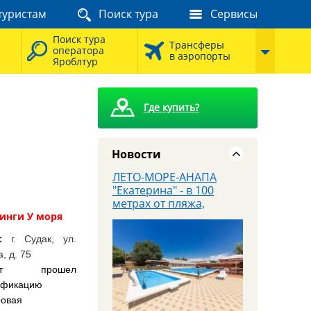
туристам
Поиск тура
Сервисы
8 августа - Тайны
сталинских высоток:
Поиск тура
экскурсия, которую вы
Трансферы
оператора
запомните
в аэропорты
Яроблтур
Где купить?
Новости
ЛЕТО-МОРЕ-АНАПА
"Екатерина" - в 100
метрах от пляжа,
завтраки входят в
стоимость
:
г. Судак, ул.
, д. 75
ект прошел
ификацию
ровая