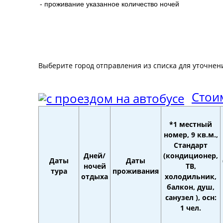
- проживание указанное количество ночей
Выберите город отправления из списка для уточнен
Стоим
*1 местный
номер, 9 кв.м.,
Стандарт
Дней/
(кондиционер,
Даты
Даты
ночей
ТВ,
тура
проживания
отдыха
холодильник,
балкон, душ,
санузел ), осн:
1 чел.