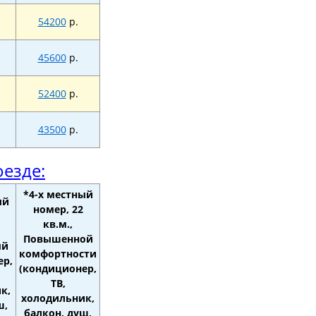
54200
р.
45600
р.
52400
р.
43500
р.
оезде:
*4-х местный
ый
номер, 22
кв.м.,
Повышенной
ый
комфортности
ер,
(кондиционер,
ТВ,
к,
холодильник,
ш,
балкон, душ,