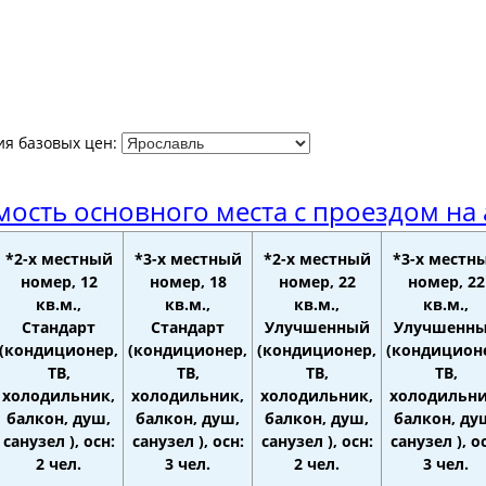
ия базовых цен:
ость основного места с проездом на 
*2-х местный
*3-х местный
*2-х местный
*3-х местн
номер, 12
номер, 18
номер, 22
номер, 22
кв.м.,
кв.м.,
кв.м.,
кв.м.,
Стандарт
Стандарт
Улучшенный
Улучшенн
(кондиционер,
(кондиционер,
(кондиционер,
(кондицион
ТВ,
ТВ,
ТВ,
ТВ,
холодильник,
холодильник,
холодильник,
холодильни
балкон, душ,
балкон, душ,
балкон, душ,
балкон, ду
санузел ), осн:
санузел ), осн:
санузел ), осн:
санузел ), о
2 чел.
3 чел.
2 чел.
3 чел.