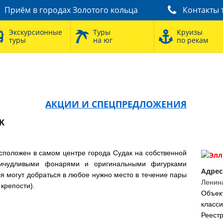
Приём в городах Золотого кольца
Контакты 
Экскурсионные
Туры
Круизы
туры
на юг
по рекам
АКЦИИ И СПЕЦПРЕДЛОЖЕНИЯ
К
расположен в самом центре города Судак на собственной
ричудливыми фонарями и оригинальными фигурками
Адрес
я могут добраться в любое нужно место в течение пары
Ленина
 крепости).
Объ
класс
Реест