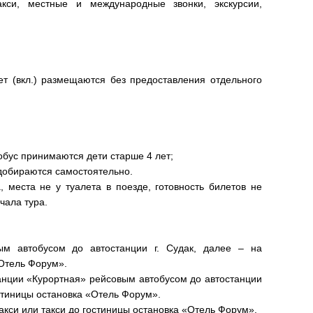
такси, местные и международные звонки, экскурсии,
ет (вкл.) размещаются без предоставления отдельного
обус принимаются дети старше 4 лет;
 добираются самостоятельно.
 места не у туалета в поезде, готовность билетов не
ачала тура.
ым автобусом до автостанции г. Судак, далее – на
Отель Форум»‎.
анции «‎Курортная» ‎рейсовым автобусом до автостанции
остиницы остановка «‎Отель Форум».
акси или такси до гостиницы остановка «‎Отель Форум».