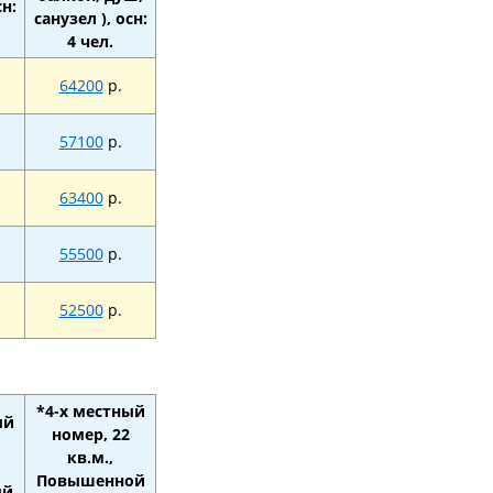
сн:
санузел ), осн:
4 чел.
64200
р.
57100
р.
63400
р.
55500
р.
52500
р.
*4-х местный
ый
номер, 22
кв.м.,
Повышенной
ый