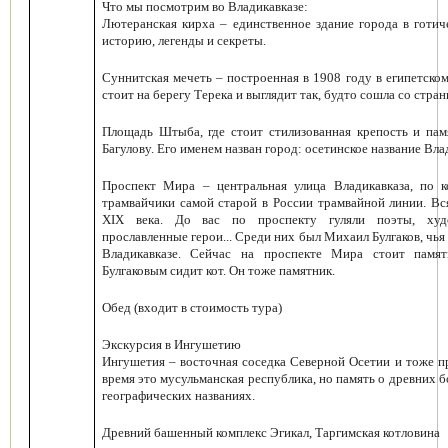
Что мы посмотрим во Владикавказе:
Лютеранская кирха – единственное здание города в готич
историю, легенды и секреты.
Суннитская мечеть – построенная в 1908 году в египетско
стоит на берегу Терека и выглядит так, будто сошла со стра
Площадь Штыба, где стоит стилизованная крепость и пам
Багулову. Его именем назван город: осетинское название Вла
Проспект Мира – центральная улица Владикавказа, по 
трамвайчики самой старой в России трамвайной линии. Вс
XIX века. До вас по проспекту гуляли поэты, худо
прославленные герои... Среди них был Михаил Булгаков, чья 
Владикавказе. Сейчас на проспекте Мира стоит памя
Булгаковым сидит кот. Он тоже памятник.
Обед (входит в стоимость тура)
Экскурсия в Ингушетию
Ингушетия – восточная соседка Северной Осетии и тоже пр
время это мусульманская республика, но память о древних 
географических названиях.
Древний башенный комплекс Эгикал, Таргимская котловина