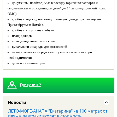
документы, необходимые в поездку (оригинал паспорта и
свидетельства о рождении для детей до 14 лет, медицинский полис
ОМС).
удобную одежду по сезону + теплую одежду для посещения
Приэльбрусья и Домбая.
удобную спортивную обувь
плащ-дождеви
с
олнцезащитные очки и крем
купальники и наряды для фотосессий
8 августа - Тайны сталинских высоток: экскурсия,
личную аптечку и средство от укусов насекомых (при
которую вы запомните
необходимости)
деньги на личные цели
Где купить?
Новости
ЛЕТО-МОРЕ-АНАПА "Екатерина" - в 100 метрах от
пляжа, завтраки входят в стоимость