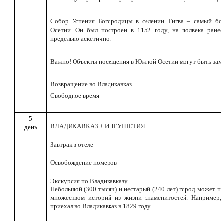
Собор Успения Богородицы в селении Тигва
– самый бо
Осетии. Он был построен в 1152 году, на полвека ране
предельно аскетично.
Важно! Объекты посещения в Южной Осетии могут быть зам
Возвращение во Владикавказ
Свободное время
5
ВЛАДИКАВКАЗ + ИНГУШЕТИЯ
день
Завтрак в отеле
Освобождение номеров
Экскурсия по Владикавказу
Небольшой (300 тысяч) и нестарый (240 лет) город может 
множеством историй из жизни знаменитостей. Например,
приехал во Владикавказ в 1829 году.