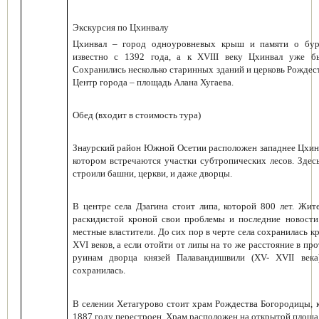
Экскурсия по Цхинвалу
Цхинвал – город одноуровневых крыш и памяти о бур
известно с 1392 года, а к XVIII веку Цхинвал уже б
Сохранились несколько старинных зданий и церковь Рождес
Центр города – площадь Алана Хугаева.
Обед (входит в стоимость тура)
Знаурский район
Южной Осетии расположен западнее Цхинв
котором встречаются участки субтропических лесов. Здес
строили башни, церкви, и даже дворцы.
В центре села Дзагина стоит липа, которой 800 лет
. Жит
раскидистой кроной свои проблемы и последние новости.
местные властители. До сих пор в черте села сохранилась 
XVI веков, а если отойти от липы на то же расстояние в п
руинам дворца князей Палавандишвили (XV- XVII века
сохранилась.
В селении Хетагурово стоит храм Рождества Богородицы
,
1887 году перестроен. Храм расположен на открытой площа