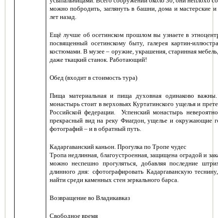
усыпальницами. Всего сооружений около 30, они неплохо с
можно побродить, заглянуть в башни, дома и мастерские и
лет назад.
Ещё лучше об осетинском прошлом вы узнаете в этноцентр
посвященный осетинскому быту, галерея картин-иллюстр
костюмами. В музее – оружие, украшения, старинная мебель,
даже ткацкий станок. Работающий!
Обед (входит в стоимость тура)
Пища материальная и пища духовная одинаково важны.
монастырь
стоит в верховьях Куртатинского ущелья и прете
Российской федерации.
Успенский монастырь невероятно
прекрасный вид на реку Фиагдон, ущелье и окружающие 
фотографий – и в обратный путь.
Кадаргаванский каньон. Прогулка по Тропе чудес
Тропа недлинная, благоустроенная, защищена оградой и за
можно неспешно прогуляться, добавляя последние штри
длинного дня: сфотографировать Кадаргаванскую теснину,
найти среди каменных стен зеркального барса.
Возвращение во Владикавказ
Свободное время