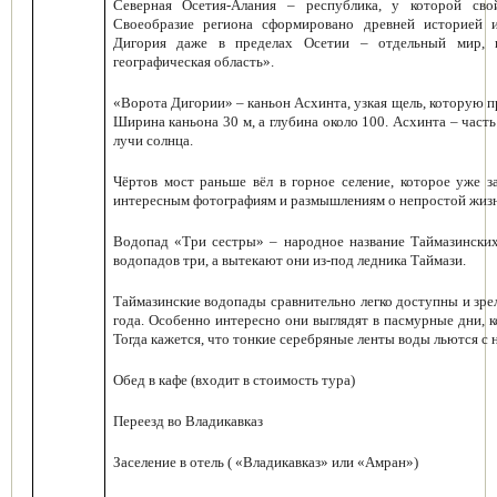
Северная Осетия-Алания – республика, у которой сво
Своеобразие региона сформировано древней историей 
Дигория даже в пределах Осетии – отдельный мир, и
географическая область».
«Ворота Дигории» – каньон Асхинта,
узкая щель, которую п
Ширина каньона 30 м, а глубина около 100. Асхинта – част
лучи солнца.
Чёртов мост раньше вёл в горное селение, которое уже з
интересным фотографиям и размышлениям о непростой жизн
Водопад «Три сестры» –
народное название Таймазинских
водопадов три, а вытекают они из-под ледника Таймази.
Таймазинские водопады сравнительно легко доступны и зр
года. Особенно интересно они выглядят в пасмурные дни, 
Тогда кажется, что тонкие серебряные ленты воды льются с н
Обед в кафе (входит в стоимость тура)
Переезд во Владикавказ
Заселение в отель ( «Владикавказ» или «Амран»)