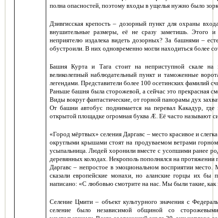
полна опасностей, поэтому входы в ущелья нужно было зорко
Дзивгисская крепость
– дозорный пункт для охраны входа
внушительные размеры, её не сразу заметишь. Этого и 
неприятелю издалека видеть дозорных? За башнями – ест
обустроили. В них одновременно могли находиться более со
Башня Курта и Тага
стоит на неприступной скале на 
великолепный наблюдательный пункт и таможенные ворота.
легендами. Представители более 100 осетинских фамилий сч
Раньше башня была сторожевой, а сейчас это прекрасная см
Виды вокруг фантастические, от горной панорамы дух захва
От башни автобус поднимается на перевал Какадур, где
открытой площадке огромная
буква Æ
. Её часто называют с
«
Город мёртвых» селения Даргавс
– место красивое и слегк
округлыми крышами стоят на продуваемом ветрами горном
усыпальница. Людей хоронили вместе с усопшими ранее род
деревянных колодах. Некрополь пополнялся на протяжении пя
Даргавс – непростое в эмоциональном восприятии место. 
сказали европейские монахи, но аланские горцы их бы 
написано: «С любовью смотрите на нас. Мы были такие, как в
Селение Цмити
– объект культурного значения с Федераль
селение было независимой общиной со сторожевым