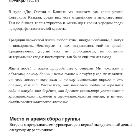
Октябрь: 06 - 10.
В туре «Две Осетии и Кавказ» мы покажем вам яркие уголки
Северного Кавказа, среди них есть отдалённые и малоизвестные.
Там не бывает толпы туристов и жизнь идёт своим чередом среди
природы фантастической красоты.
Традиции кавказской жизни любопытны, иногда необычны, а могут
и шокировать. Некоторые из них сохранились ещё со времён
Средневековья, другие уже не соблюдаются, но оставили
материальные следы: посмотрите, так было ещё сто лет назад.
.
Жизнь людей и жизнь природы тесно связаны. Мы покажем и
объясним, почему башни именно такие и откуда у гор их названия,
от чего зависит вкус вина и почему осетинские пироги – это
больше, чем еда. Расскажем, как помогает людям минеральная
вода и откуда она берётся, как древние святилища уживаются с
христианскими церквями и мусульманскими мечетями, и из чего
складывается кавказское застолье.
Место и время сбора группы
Встреча с представителем туроператора в первый экскурсионный день п
следующему расписанию: