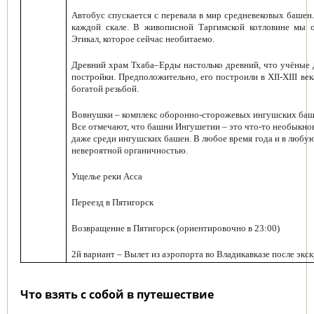
Автобус спускается с перевала в мир средневековых башен. 
каждой скале. В живописной Таргимской котловине мы о
Эгикал, которое сейчас необитаемо.
Древний храм Тхаба–Ерды
настолько древний, что учёные 
постройки. Предположительно, его построили в XII-XIII век
богатой резьбой.
Вовнушки
– комплекс оборонно-сторожевых ингушских ба
Все отмечают, что башни Ингушетии – это что-то необыкно
даже среди ингушских башен. В любое время года и в любу
невероятной органичностью.
Ущелье реки Асса
Переезд в Пятигорск
Возвращение в Пятигорск (ориентировочно в 23:00)
2й вариант – Вылет из аэропорта во Владикавказе после экс
Что взять с собой в путешествие