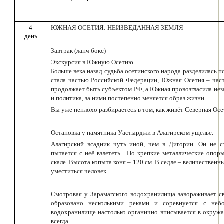
4
ЮЖНАЯ ОСЕТИЯ: НЕИЗВЕДАННАЯ ЗЕМЛЯ
день
Завтрак (ланч бокс)
Экскурсия в Южную Осетию
Больше века назад судьба осетинского народа разделилась 
стала частью Российской Федерации, Южная Осетия – час
продолжает быть субъектом РФ, а Южная провозгласила нез
и политика, за ними постепенно меняется образ жизни.
Вы уже неплохо разбираетесь в том, как живёт Северная Ос
Остановка у памятника Уастырджи в Алагирском ущелье.
Алагирский всадник чуть иной, чем в Дигории. Он не 
пытается с неё взлететь.
Но крепкие металлические опор
скале. Высота копыта коня – 120 см. В седле – величественн
уместиться человек.
Смотровая у Зарамагского водохранилища
завораживает с
образовано несколькими реками и соревнуется с небо
водохранилище настолько органично вписывается в окружа
всегда.