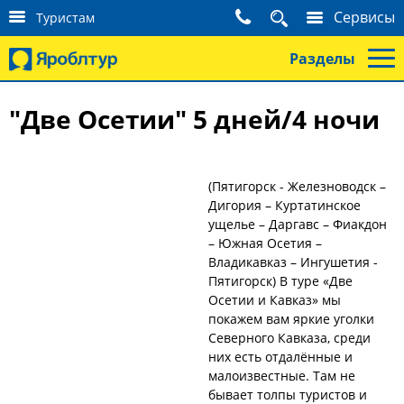
К
Сервисы
Туристам
о
н
Разделы
т
а
к
"Две Осетии" 5 дней/4 ночи
т
ы
т
у
(Пятигорск - Железноводск –
р
и
Дигория – Куртатинское
с
ущелье – Даргавс – Фиакдон
т
– Южная Осетия –
а
Владикавказ – Ингушетия -
м
Пятигорск) В туре «Две
Осетии и Кавказ» мы
покажем вам яркие уголки
Северного Кавказа, среди
них есть отдалённые и
малоизвестные. Там не
бывает толпы туристов и