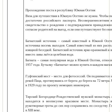
Прохождение поста в республику Южная Осетия
Виза для путешествия в Южную Осетию не нужна. Чтобы пе
достаточно российского паспорта. Несовершеннолетним 
свидетельство о рождении с подтверждением принадлежно
согласие родителей на выезд, если они путешествуют без них
Багиатский источник
– самый известный в Южной Осетии
источника восемь выходов. Самый известный из них распо
изящной беседкой. Багиатский источник ярко-оранжевый и вы
вместо лавы льётся целебная вода.
Багиата – самая популярная вода в Южной Осетии, относи
1957 года. Бутылку «Багиаты» можно купить в каждом мага
Гуфтинский мост
– место для фотосессий. Он поднимается
рекой Паца, протянувшись от берега до берега на 72 метра.
в 1929 году по проекту немецких инженеров.
Тирский Богородице-Рождественский мужской монастырь
л
находится в неописуемо красивом месте. Монастырь в
рукотворные гроты до сих пор сохранились по соседству. 
в XIII веке.