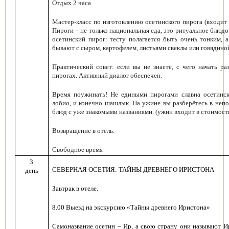
Отдых 2 часа
Мастер-класс по изготовлению осетинского пирога (входит
Пироги – не только национальная еда, это ритуальное блюдо
осетинский пирог: тесту полагается быть очень тонким, 
бывают с сыром, картофелем, листьями свеклы или говядино
Практический совет: если вы не знаете, с чего начать ра
пирогах. Активный диалог обеспечен
.
Время поужинать! Не едиными пирогами славна осетинска
лобио, и конечно шашлык. На ужине вы разберётесь в непо
блюд с уже знакомыми названиями. (ужин входит в стоимост
Возвращение в отель.
Свободное время
3
СЕВЕРНАЯ ОСЕТИЯ: ТАЙНЫ ДРЕВНЕГО ИРИСТОНА
день
Завтрак в отеле.
8.00 Выезд на экскурсию «Тайны древнего Иристона»
Самоназвание осетин – Ир, а свою страну они называют И