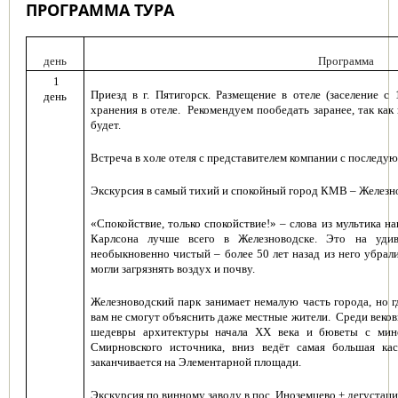
ПРОГРАММА ТУРА
день
Программа
1
Приезд в г. Пятигорск. Размещение в отеле (заселение с
день
хранения в отеле.
Рекомендуем пообедать заранее, так как
будет.
Встреча в холе отеля с представителем компании с последу
Экскурсия в самый тихий и спокойный город КМВ – Железн
«Спокойствие, только спокойствие!» – слова из мультика на
Карлсона лучше всего в Железноводске. Это на уди
необыкновенно чистый – более 50 лет назад из него убрали
могли загрязнять воздух и почву.
Железноводский парк занимает немалую часть города, но гд
вам не смогут объяснить даже местные жители.
Среди веков
шедевры архитектуры начала ХХ века и бюветы с мин
Смирновского источника, вниз ведёт самая большая ка
заканчивается на Элементарной площади.
Экскурсия по винному заводу в пос. Иноземцево + дегустаци