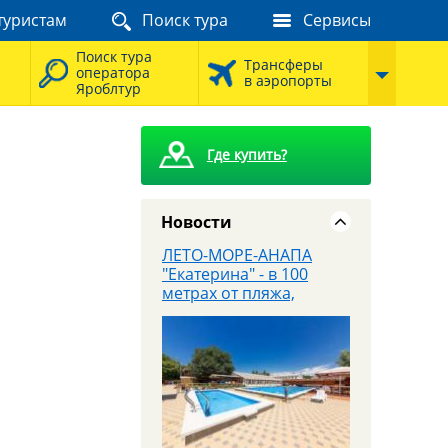
туристам
Поиск тура
Сервисы
8 августа - Тайны
сталинских высоток:
Поиск тура
экскурсия, которую вы
Трансферы
оператора
запомните
в аэропорты
Яроблтур
Где купить?
Новости
ЛЕТО-МОРЕ-АНАПА
"Екатерина" - в 100
метрах от пляжа,
завтраки входят в
стоимость