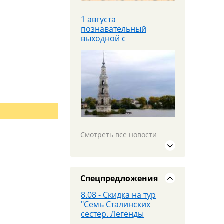
1 августа
познавательный
выходной с
теплоходной прогулкой
Яроблтур открывает
продажи
дополнительного
автобуса в
Санкт‑Петербург с
20.08.26
Смотреть все новости
19 июля едем в
МОСКВУ на площадку
PANORAMA 360 и
Красную площадь
Спецпредложения
8.08 - Скидка на тур
"Семь Сталинских
сестер. Легенды
высоток Москвы"