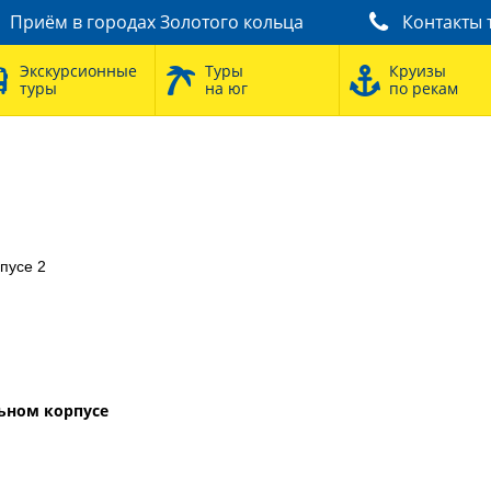
Приём в городах Золотого кольца
Контакты 
Экскурсионные
Туры
Круизы
туры
на юг
по рекам
пусе 2
льном корпусе