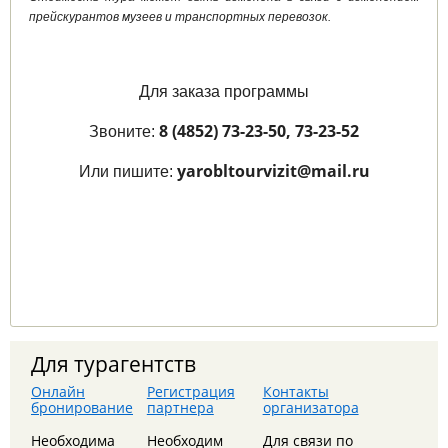
прейскурантов музеев и транспортных перевозок.
Для заказа программы
8 (4852) 73-23-50, 73-23-52
Звоните:
yarobltourvizit@mail.ru
Или пишите:
Для турагентств
Онлайн
Регистрация
Контакты
бронирование
партнера
организатора
8 августа - Тайны сталинских высоток: экскурсия,
Необходима
Необходим
Для связи по