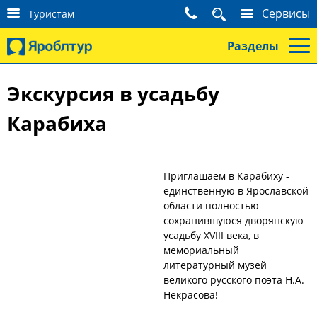
К
Сервисы
Туристам
о
н
Разделы
т
а
к
Экскурсия в усадьбу
т
ы
Карабиха
т
у
р
и
с
Приглашаем в Карабиху -
т
единственную в Ярославской
а
области полностью
м
сохранившуюся дворянскую
усадьбу XVIII века, в
мемориальный
литературный музей
великого русского поэта Н.А.
Некрасова!