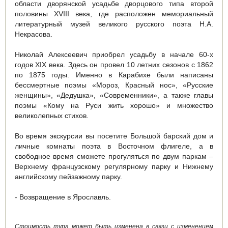
области дворянской усадьбе дворцового типа второй
половины XVIII века, где расположен мемориальный
литературный музей великого русского поэта Н.А.
Некрасова.
Николай Алексеевич приобрел усадьбу в начале 60-х
годов XIX века. Здесь он провел 10 летних сезонов с 1862
по 1875 годы. Именно в Карабихе были написаны
бессмертные поэмы «Мороз, Красный нос», «Русские
женщины», «Дедушка», «Современники», а также главы
поэмы «Кому на Руси жить хорошо» и множество
великолепных стихов.
Во время экскурсии вы посетите Большой барский дом и
личные комнаты поэта в Восточном флигеле, а в
свободное время сможете прогуляться по двум паркам –
Верхнему французскому регулярному парку и Нижнему
английскому пейзажному парку.
- Возвращение в Ярославль.
Стоимость тура может быть изменена в связи с изменением