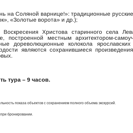
ень на Соляной варнице!»: традиционные русски
к», «Золотые ворота» и др.);
 Воскресения Христова старинного села Лев
не, построенной местным архитектором-самоу
ные дореволюционные колокола ярославских 
ордости являются сохранившиеся произведени
овых.
 тура – 9 часов.
ельность показа объектов с сохранением полного объема экскурсий.
 при бронировании.