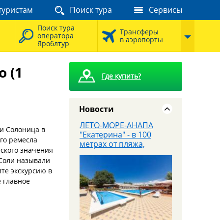
туристам
Поиск тура
Сервисы
8 августа - Тайны
сталинских высоток:
Поиск тура
экскурсия, которую вы
Трансферы
оператора
запомните
в аэропорты
Яроблтур
 (1
Где купить?
Новости
ЛЕТО-МОРЕ-АНАПА
 и Солоница в
"Екатерина" - в 100
го ремесла
метрах от пляжа,
еского значения
завтраки входят в
 Соли называли
стоимость
те экскурсию в
 главное