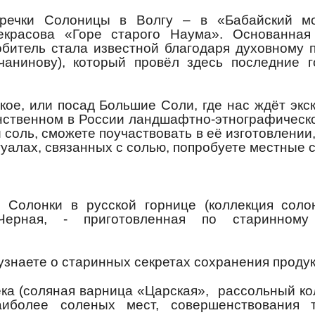
речки Солоницы в Волгу – в «Бабайский мо
екрасова «Горе старого Наума». Основанная
битель стала известной благодаря духовному 
чанинову), который провёл здесь последние 
кое, или посад Большие Соли, где нас ждёт экс
нственном в России ландшафтно-этнографическ
 соль, сможете поучаствовать в её изготовлении
уалах, связанных с солью, попробуете местные 
ю Солонки в русской горнице (коллекция соло
рная, - приготовленная по старинному
узнаете о старинных секретах сохранения продук
ека (соляная варница «Царская», рассольный кол
иболее соленых мест, совершенствования т