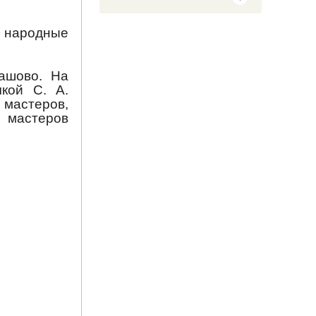
е народные
ашово. На
чкой С. А.
мастеров,
я мастеров
РАСПРОДАЖА ТУРА В
КАЗАНЬ на 30 июля!
Появились 2 места в
автотуре в Санкт-