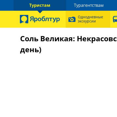
Туристам
Турагентствам
Однодневные
экскурсии
Соль Великая: Некрасовс
день)