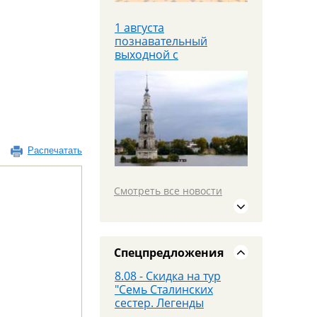
1 августа
познавательный
выходной с
теплоходной прогулкой
Яроблтур открывает
продажи
дополнительного
автобуса в
Распечатать
Санкт‑Петербург с
20.08.26
Смотреть все новости
19 июля едем в
МОСКВУ на площадку
PANORAMA 360 и
Красную площадь
Спецпредложения
8.08 - Скидка на тур
"Семь Сталинских
сестер. Легенды
высоток Москвы"