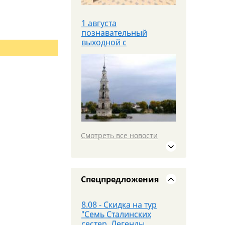
1 августа
познавательный
выходной с
теплоходной прогулкой
Яроблтур открывает
продажи
дополнительного
автобуса в
Санкт‑Петербург с
20.08.26
Смотреть все новости
19 июля едем в
МОСКВУ на площадку
PANORAMA 360 и
Красную площадь
Спецпредложения
8.08 - Скидка на тур
"Семь Сталинских
сестер. Легенды
высоток Москвы"