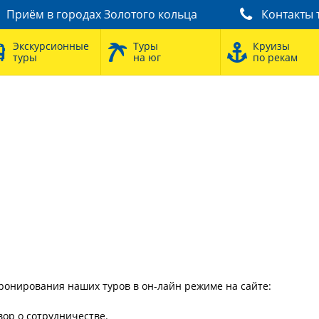
Приём в городах Золотого кольца
Контакты 
Экскурсионные
Туры
Круизы
туры
на юг
по рекам
ронирования наших туров в он-лайн режиме на сайте:
ор о сотрудничестве.