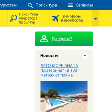
туристам
Поиск тура
Сервисы
8 августа - Тайны
сталинских высоток:
Поиск тура
экскурсия, которую вы
Трансферы
оператора
запомните
в аэропорты
Яроблтур
Где купить?
Новости
ЛЕТО-МОРЕ-АНАПА
"Екатерина" - в 100
метрах от пляжа,
завтраки входят в
стоимость