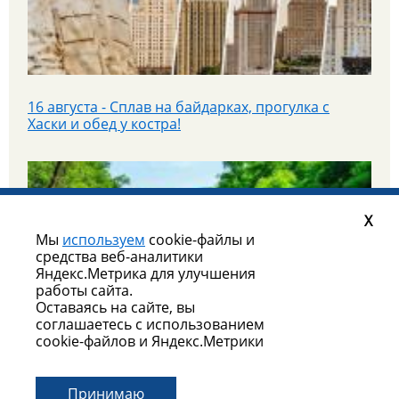
25 июля - Приглашаем на экскурсионный тур в
Парк «Патриот»!
16 августа - Сплав на байдарках, прогулка с
Хаски и обед у костра!
С 16 по 20 июля в Казань и Йошкар-Олу на
X
автобусе в тур "Республики без границ"
Мы
используем
cookie-файлы и
средства веб-аналитики
Яндекс.Метрика для улучшения
работы сайта.
Оставаясь на сайте, вы
Смотреть все спецпредложения
Уже завтра 25 июля - едем гулять в парк Патриот!
соглашаетесь с использованием
cookie-файлов и Яндекс.Метрики
Принимаю
©
Яроблтур ИТ
2010-2026г. Все права защищены |