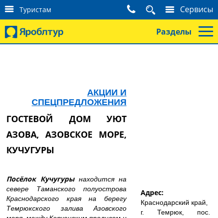
К
Сервисы
Туристам
о
н
Разделы
т
а
к
т
ы
т
у
АКЦИИ И
р
СПЕЦПРЕДЛОЖЕНИЯ
и
ГОСТЕВОЙ ДОМ УЮТ
с
т
АЗОВА, АЗОВСКОЕ МОРЕ,
а
м
КУЧУГУРЫ
Посёлок Кучугуры
находится на
севере Таманского полуострова
Адрес:
Краснодарского края на берегу
Краснодарский край,
Темрюкского залива Азовского
г. Темрюк, пос.