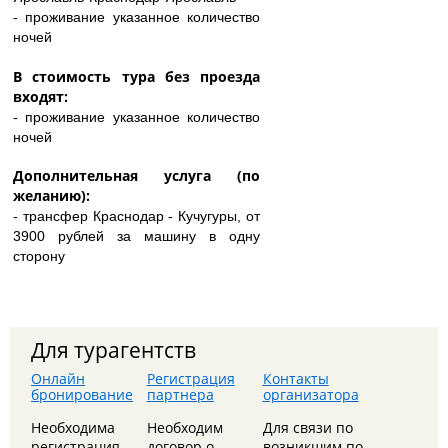
- проживание указанное количество
ночей
В стоимость тура без проезда
входят:
- проживание указанное количество
ночей
Дополнительная услуга (по
желанию):
- трансфер Краснодар - Кучугуры, от
3900 рублей за машину в одну
сторону
Для турагентств
Онлайн
Регистрация
Контакты
бронирование
партнера
организатора
8 августа - Тайны сталинских высоток: экскурсия,
Необходима
Необходим
Для связи по
которую вы запомните
регистрация
договор о
возникшим по