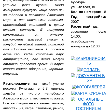
моря, между Керченским проливом и
Кучугуры,
устьем реки Кубань. Люди
ул. Светлая, 8/1
выбирают Кучугуры чаще всего из-
Кол-во номеров:
18
за тёплого и ласкового Азовского
Год постройки:
моря с его песчаными пляжами,
2007
превосходной экологией и ярким
Расчетный час:
южным солнцем. В полутора
заселение после
километрах от Кучугур
14:00,
расположен грязевой вулкан с
освобождение
голубой лечебной глиной, полезной
номеров до 12:00
для здоровья человека. В посёлке
есть свои кафе, столовые, парк
аттракционов, где дети могут
отлично провести время. В парке
стоит колесо обозрения, картинг,
карусели.
Расположение:
на тихой улочке
поселка Кучугуры, в 5-7 минутах
ходьбы от чистого неглубокого
Азовского моря с песчаным пляжем.
Все необходимые магазины, аптека,
автостанция, кафе, столовые, рынок,