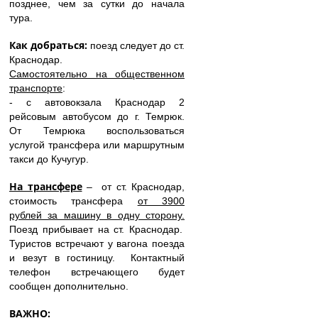
позднее, чем за сутки до начала
тура.
Как добраться:
поезд следует до ст.
Краснодар.
Самостоятельно на общественном
транспорте
:
- с автовокзала Краснодар 2
рейсовым автобусом до г. Темрюк.
От Темрюка воспользоваться
услугой трансфера или маршрутным
такси до Кучугур.
На трансфере
– от ст. Краснодар,
с
тоимость трансфера
от 3900
рублей
за машину в одну сторону.
Поезд прибывает на ст. Краснодар.
Туристов встречают у вагона поезда
и везут в гостиницу. Контактный
телефон встречающего будет
сообщен дополнительно.
ВАЖНО: