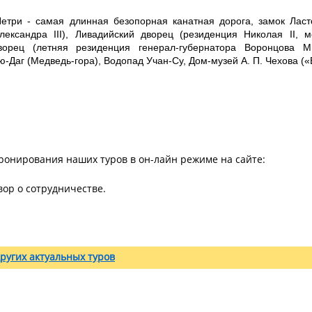
етри - самая длинная безопорная канатная дорога, замок Ласт
Александра
III
), Ливадийский дворец (резиденция Николая
II
, м
ворец (летняя резиденция генерал-губернатора Воронцова М.
-Даг (Медведь-гора), Водопад Учан-Су, Дом-музей А. П. Чехова («
ронирования наших туров в он-лайн режиме на сайте:
ор о сотрудничестве.
ругих актуальных туров