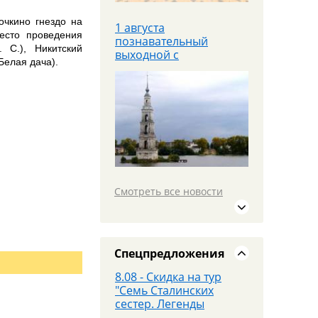
очкино гнездо на
1 августа
есто проведения
познавательный
 С.), Никитский
выходной с
Белая дача).
теплоходной прогулкой
Яроблтур открывает
продажи
дополнительного
автобуса в
Санкт‑Петербург с
20.08.26
Смотреть все новости
19 июля едем в
МОСКВУ на площадку
PANORAMA 360 и
Красную площадь
Спецпредложения
8.08 - Скидка на тур
"Семь Сталинских
сестер. Легенды
высоток Москвы"