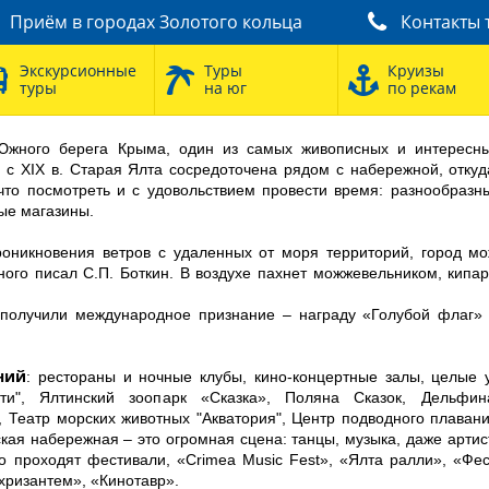
Приём в городах Золотого кольца
Контакты 
Экскурсионные
Туры
Круизы
туры
на юг
по рекам
Южного берега Крыма, один из самых живописных и интересны
 с XIX в. Старая Ялта сосредоточена рядом с набережной, откуд
а что посмотреть и с удовольствием провести время: разнообразн
ые магазины.
оникновения ветров с удаленных от моря территорий, город мо
ного писал С.П. Боткин. В воздухе пахнет можжевельником, кипа
получили международное признание – награду «Голубой флаг»
ний
: рестораны и ночные клубы, кино-концертные залы, целые 
етти", Ялтинский зоопарк «Сказка», Поляна Сказок, Дельфин
»,
Театр морских животных "Акватория"
, Центр подводного плаван
кая набережная – это огромная сцена: танцы, музыка, даже артис
 проходят фестивали, «Crimea Music Fest», «Ялта ралли», «Фе
хризантем», «Кинотавр».