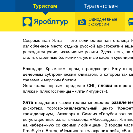
Туристам
Турагентствам
Однодневные
экскурсии
Современная Ялта — это величественная столица 
излюбленное место отдыха русской аристократии еще
расходятся узкие, извилистые улочки. Здесь есть, н
стили, старинные балкончики, уютные кафе и сувенирн
Благодаря Крымским горам, ограждающих Ялту от пр
целебным субтропическим климатом, о котором так м
травами и морским бризом.
пляжи
Ялта стала первым городом в СНГ,
которого 
пляжи и пляж гостиницы «Ялта-Интурист»).
Ялта
развлече
предлагает своим гостям множество
дискотеки, торгово-развлекательный центр “Конф
крокодиляриум,
Аквапарк п. Симеиз «Голубая волна
дегустационные залы
винзавода «Массандра». Ялтинс
на набережную со своими любимцами. В городе часто
FreeStyle в Ялте», «Чемпионат телохранителей», «Бал 