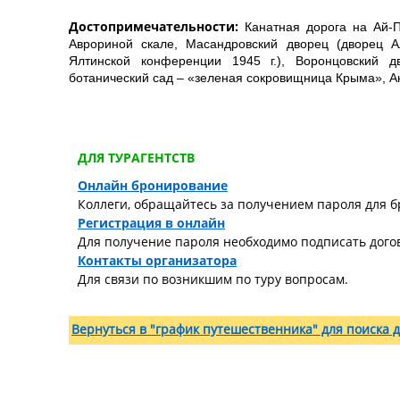
Достопримечательности:
Канатная дорога на Ай-П
Аврориной скале, Масандровский дворец (дворец 
Ялтинской конференции 1945 г.), Воронцовский д
ботанический сад – «зеленая сокровищница Крыма», Аю
ДЛЯ ТУРАГЕНТСТВ
Онлайн бронирование
Коллеги, обращайтесь за получением пароля для б
Регистрация в онлайн
Для получение пароля необходимо подписать догов
Контакты организатора
Для связи по возникшим по туру вопросам.
Вернуться в "график путешественника" для поиска д