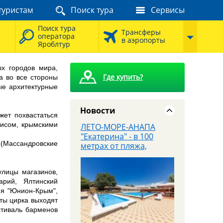
туристам
Поиск тура
Сервисы
8 августа - Тайны
сталинских высоток:
Поиск тура
экскурсия, которую вы
Трансферы
оператора
запомните
в аэропорты
Яроблтур
х городов мира,
Где купить?
а во все стороны
ые архитектурные
Новости
жет похвастаться
рисом, крымскими
ЛЕТО-МОРЕ-АНАПА
"Екатерина" - в 100
 (Массандровские
метрах от пляжа,
завтраки входят в
стоимость
улицы магазинов,
арий, Ялтинский
ия "Юнион-Крым",
ты цирка выходят
стиваль барменов