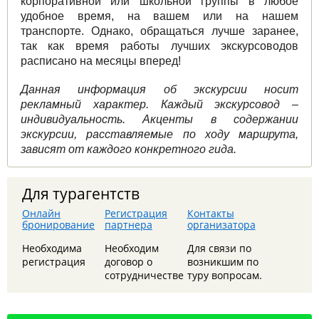
корпоративной или школьной группы в любое
удобное время, на вашем или на нашем
транспорте. Однако, обращаться лучше заранее,
так как время работы лучших экскурсоводов
расписано на месяцы вперед!
Данная информация об экскурсии носит
рекламный характер. Каждый экскурсовод –
индивидуальность. Акценты в содержании
экскурсии, расставляемые по ходу маршрута,
зависят от каждого конкретного гида.
Для турагентств
Онлайн
Регистрация
Контакты
бронирование
партнера
организатора
8 августа - Тайны сталинских высоток: экскурсия,
Необходима
Необходим
Для связи по
которую вы запомните
регистрация
договор о
возникшим по
сотрудничестве
туру вопросам.