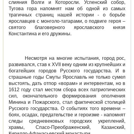
слияния Волги и Которосли. Успенский собор,
Тугова гора напомнят нам об одной из самых
трагичных страниц нашей истории - о борьбе
ярославцев с монголо-татарами, о подвиге героя –
святого благоверного ярославского князя
Константина и его дружины.
Несмотря на многие испытания, город рос,
развивался, став к XVII веку одним из крупнейших и
богатейших городов Русского государства. И в
страшные годы Смуты Ярославль не только сумел
выстоять, дать отпор «ворам» и интервентам, но в
1612 году стал местом сбора всех патриотических
сил, окончательного формирования ополчения
Минина и Пожарского, стал фактической столицей
Русского государства. О событиях того времени –
боях, осадах, предательстве и героизме - напомнят
следы средневековых городских укреплений,
храмы, Спасо-Преображенский, Казанский,
Кирилло-Афанасьевский монастыри.