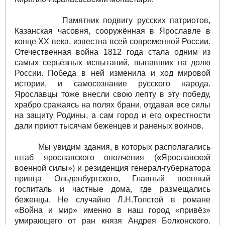
Памятник подвигу русских патриотов,
Казанская часовня, сооружённая в Ярославле в
конце ХХ века, известна всей современной России.
Отечественная война 1812 года стала одним из
самых серьёзных испытаний, выпавших на долю
России. Победа в ней изменила и ход мировой
истории, и самосознание русского народа.
Ярославцы тоже внесли свою лепту в эту победу,
храбро сражаясь на полях брани, отдавая все силы
на защиту Родины, а сам город и его окрестности
дали приют тысячам беженцев и раненых воинов.
Мы увидим здания, в которых располагались
штаб ярославского ополчения («Ярославской
военной силы») и резиденция генерал-губернатора
принца Ольденбургского, Главный военный
госпиталь и частные дома, где размещались
беженцы. Не случайно Л.Н.Толстой в романе
«Война и мир» именно в наш город «привёз»
умирающего от ран князя Андрея Болконского.