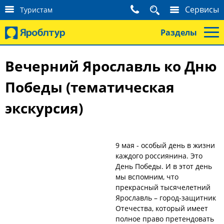
К
Сервисы
Туристам
о
н
Разделы
т
а
к
Вечерний Ярославль ко Дню
т
ы
Победы (тематическая
т
у
экскурсия)
р
и
с
т
а
9 мая - особый день в жизни
м
каждого россиянина. Это
День Победы. И в этот день
мы вспомним, что
прекрасный тысячелетний
Ярославль – город-защитник
Отечества, который имеет
полное право претендовать