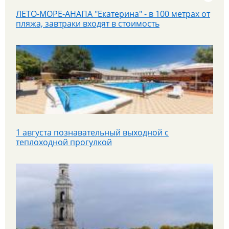
ЛЕТО-МОРЕ-АНАПА "Екатерина" - в 100 метрах от
пляжа, завтраки входят в стоимость
1 августа познавательный выходной с
теплоходной прогулкой
Яроблтур открывает продажи дополнительного
автобуса в Санкт‑Петербург с 20.08.26