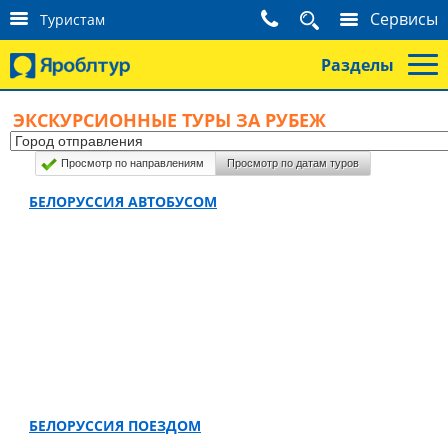
К
Сервисы
Туристам
о
н
Разделы
т
а
к
ЭКСКУРСИОННЫЕ ТУРЫ ЗА РУБЕЖ
т
ы
Просмотр по направлениям
Просмотр по датам туров
т
у
БЕЛОРУССИЯ АВТОБУСОМ
р
и
с
т
а
м
БЕЛОРУССИЯ ПОЕЗДОМ