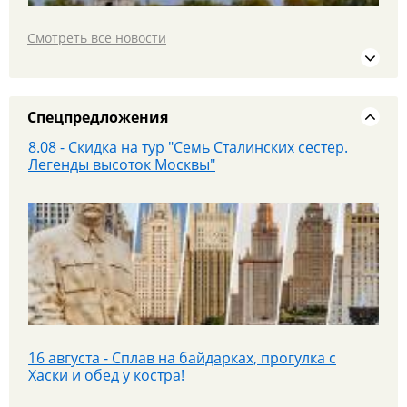
Смотреть все новости
19 июля едем в МОСКВУ на площадку PANORAMA
360 и Красную площадь
Спецпредложения
8.08 - Скидка на тур "Семь Сталинских сестер.
Легенды высоток Москвы"
25 июля - Приглашаем на экскурсионный тур в
Парк «Патриот»!
16 августа - Сплав на байдарках, прогулка с
Хаски и обед у костра!