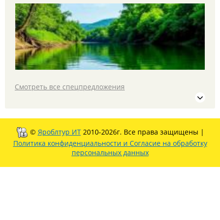
С 16 по 20 июля в Казань и Йошкар-Олу на
автобусе в тур "Республики без границ"
Смотреть все спецпредложения
Уже завтра 25 июля - едем гулять в парк Патриот!
©
Яроблтур ИТ
2010-2026г. Все права защищены |
Политика конфиденциальности и Согласие на обработку
персональных данных
РАСПРОДАЖА ТУРА В КАЗАНЬ на 30 июля!