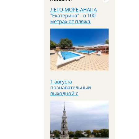
ЛЕТО-МОРЕ-АНАПА
"Екатерина" - в 100
метрах от пляжа,
завтраки входят в
стоимость
1 августа
познавательный
выходной с
теплоходной прогулкой
Яроблтур открывает
продажи
дополнительного
автобуса в