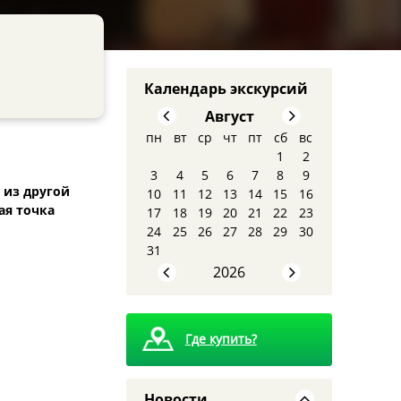
Календарь экскурсий
Август
пн
вт
ср
чт
пт
сб
вс
1
2
3
4
5
6
7
8
9
 из другой
10
11
12
13
14
15
16
ая точка
17
18
19
20
21
22
23
8 августа - Тайны
24
25
26
27
28
29
30
сталинских высоток:
31
экскурсия, которую вы
запомните
2026
Где купить?
Новости