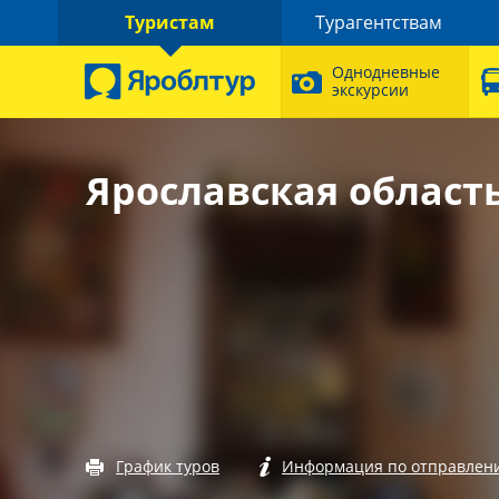
Туристам
Турагентствам
Однодневные
экскурсии
Ярославская област
График туров
Информация по отправлен