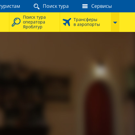
туристам
Поиск тура
Сервисы
Поиск тура
Трансферы
оператора
в аэропорты
Яроблтур