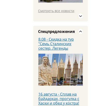
Санкт‑Петербург с
20.08.26
Смотреть все новости
19 июля едем в
МОСКВУ на площадку
PANORAMA 360 и
Красную площадь
Спецпредложения
8.08 - Скидка на тур
"Семь Сталинских
сестер. Легенды
высоток Москвы"
25 июля - Приглашаем
на экскурсионный тур в
Парк «Патриот»!
16 августа - Сплав на
байдарках, прогулка с
Хаски и обед у костра!