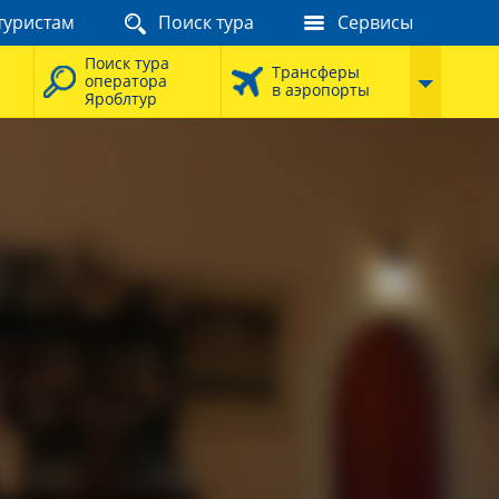
туристам
Поиск тура
Сервисы
Поиск тура
Трансферы
оператора
в аэропорты
Яроблтур