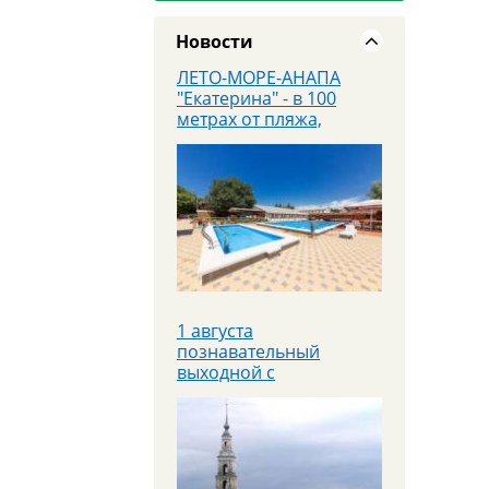
Новости
ЛЕТО-МОРЕ-АНАПА
"Екатерина" - в 100
метрах от пляжа,
завтраки входят в
стоимость
1 августа
познавательный
выходной с
теплоходной прогулкой
8.08 - Скидка на тур
"Семь Сталинских