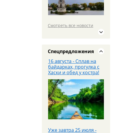
сестер. Легенды
высоток Москвы"
Смотреть все новости
19 июля едем в
МОСКВУ на площадку
PANORAMA 360 и
Красную площадь
Спецпредложения
16 августа - Сплав на
байдарках, прогулка с
Хаски и обед у костра!
25 июля - Приглашаем
на экскурсионный тур в
Парк «Патриот»!
Уже завтра 25 июля -