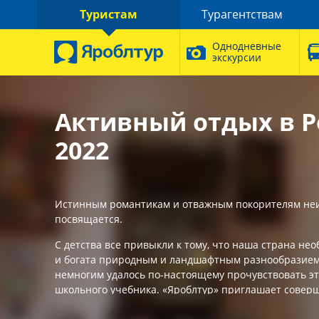
Туристам
Турагентствам
Однодневные
экскурсии
Активный отдых в Р
2022
Истинным романтикам и отважным покорителям не
посвящается.
С детства все привыкли к тому, что наша страна н
и богата природным и ландшафтным разнообразием,
немногим удалось по-настоящему прочувствовать эт
школьного учебника. «Яроблтур» приглашает совер
путешествие к красотам Карелии, Байкала, Алтая и д