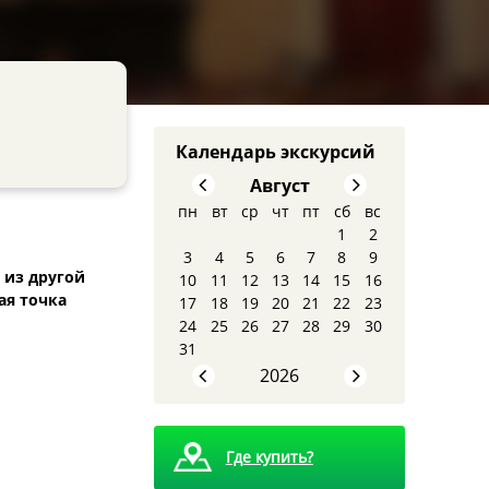
Календарь экскурсий
Август
пн
вт
ср
чт
пт
сб
вс
1
2
3
4
5
6
7
8
9
 из другой
10
11
12
13
14
15
16
ая точка
17
18
19
20
21
22
23
8 августа - Тайны
24
25
26
27
28
29
30
сталинских высоток:
31
экскурсия, которую вы
запомните
2026
Где купить?