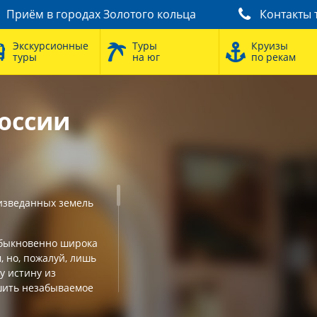
Приём в городах Золотого кольца
Контакты 
Экскурсионные
Туры
Круизы
туры
на юг
по рекам
оссии
изведанных земель
еобыкновенно широка
 но, пожалуй, лишь
у истину из
шить незабываемое
ругих