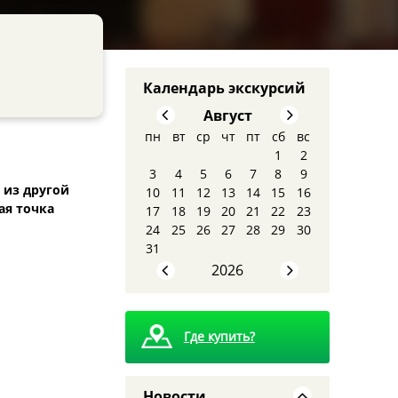
Календарь экскурсий
Август
пн
вт
ср
чт
пт
сб
вс
1
2
3
4
5
6
7
8
9
 из другой
10
11
12
13
14
15
16
ая точка
17
18
19
20
21
22
23
8 августа - Тайны
24
25
26
27
28
29
30
сталинских высоток:
31
экскурсия, которую вы
запомните
2026
Где купить?
Новости