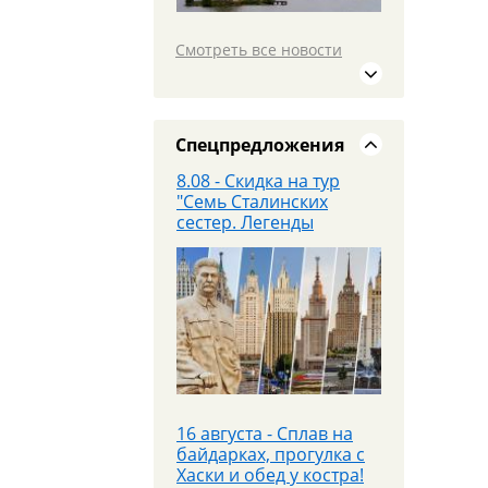
Санкт‑Петербург с
20.08.26
Смотреть все новости
19 июля едем в
МОСКВУ на площадку
PANORAMA 360 и
Красную площадь
Спецпредложения
8.08 - Скидка на тур
"Семь Сталинских
сестер. Легенды
высоток Москвы"
25 июля - Приглашаем
на экскурсионный тур в
Парк «Патриот»!
16 августа - Сплав на
байдарках, прогулка с
Хаски и обед у костра!