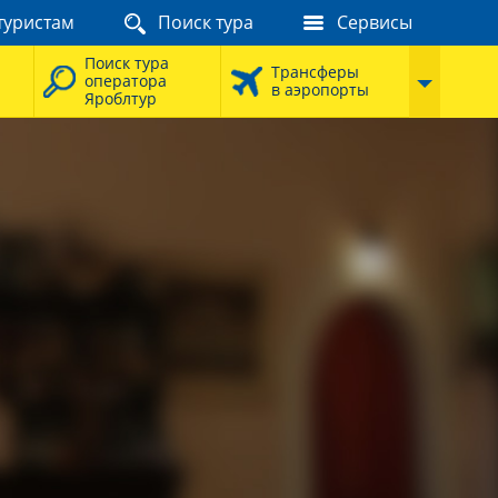
туристам
Поиск тура
Сервисы
Поиск тура
Трансферы
оператора
в аэропорты
Яроблтур