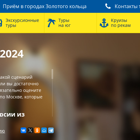
Приём в городах Золотого кольца
Контакты 
Экскурсионные
Туры
Круизы
туры
на юг
по рекам
2024
такой сценарий
сли вы достаточно
бязательно оцените
 по Москве, которые
рсии из
ию
усный двухдневный
м ваших пожеланий.