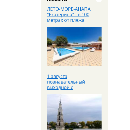
ЛЕТО-МОРЕ-АНАПА
"Екатерина" - в 100
метрах от пляжа,
завтраки входят в
стоимость
1 августа
познавательный
выходной с
теплоходной прогулкой
Яроблтур открывает
продажи
дополнительного
автобуса в