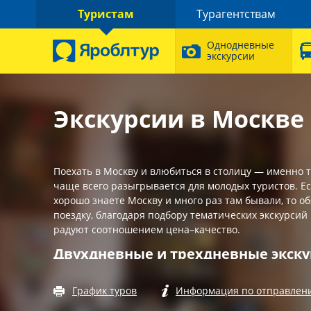
Туристам
Турагентствам
Однодневные
экскурсии
Экскурсии в Москве 
Поехать в Москву и влюбиться в столицу — именно 
чаще всего разыгрывается для молодых туристов. Е
хорошо знаете Москву и много раз там бывали, то о
поездку, благодаря подбору тематических экскурсий
радуют соотношением цена–качество.
Двухдневные и трехдневные экску
Ярославля в Москву
График туров
Информация по отправлен
Каждый летний месяц «Яроблтур» отправляет автоб
тур в Москву. Программа тура разработана с учето