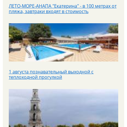
ЛЕТО-МОРЕ-АНАПА "Екатерина" - в 100 метрах от
пляжа, завтраки входят в стоимость
1 августа познавательный выходной с
теплоходной прогулкой
8.08 - Скидка на тур "Семь Сталинских сестер.
Легенды высоток Москвы"