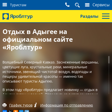
К
Сервисы
Туристам
о
н
Разделы
т
а
к
Отдых в Адыгее на
т
официальном сайте
ы
т
«Яроблтур»
у
р
и
с
Волшебный Северный Кавказ. Заснеженные вершины,
т
цветущие луга, хрустальные реки, минеральные
а
источники, звенящий чистотой воздух, водопады и
м
пещеры удивительной красоты — именно так
описывают туристы Адыгею.
В этом году «Яроблтур» предлагает новинку — отдых в
Адыгее летом и весной. Отправиться в этот санаторно-
курортный край предлагаем на автобусе со станций в
Ярославле, Рыбинске, Иванове, Угличе и других городов.
График туров
Информация по отправлению