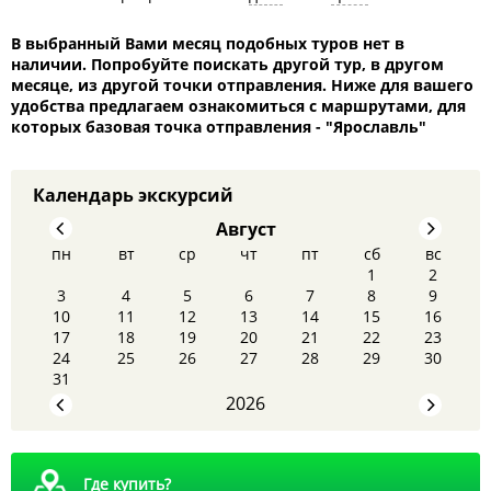
5. Поездка в Свято-Михайловский Афонский мужской
В выбранный Вами месяц подобных туров нет в
монастырь, где каждый паломник может коснуться
наличии. Попробуйте поискать другой тур, в другом
Источника Пантелеймона-целителя. В свободные дни
месяце, из другой точки отправления. Ниже для вашего
вы сможете выбрать любой вид активного отдыха:
удобства предлагаем ознакомиться с маршрутами, для
рафтинг, прогулки к водопадам, канатную дорогу и проч.
которых базовая точка отправления - "Ярославль"
Горячие источники в Адыгее и базы
отдыха неподалеку от них
Календарь экскурсий
Место размещения для клиентов «Яроблтур» —
гостиница «Фишт» В стоимость проживания входят
Август
услуги сопровождения, двухразовое питание (завтрак и
пн
вт
ср
чт
пт
сб
вс
ужин) и экскурсионное обслуживание. «Водная Ривьера»
1
2
— близлежащий термальный курорт находится
3
4
5
6
7
8
9
неподалеку и гостеприимно встречает туристов из
10
11
12
13
14
15
16
гостиницы — партнера «Яроблтур».
17
18
19
20
21
22
23
8 августа - Тайны сталинских высоток: экскурсия,
24
25
26
27
28
29
30
которую вы запомните
31
2026
Где купить?