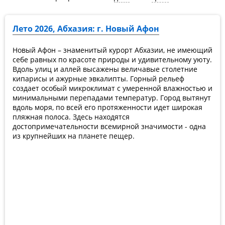
Анакопийская крепость, а также храм на ее территории,
которые датируются II веком, также представляют
интерес.
Лето 2026, Абхазия: г. Новый Афон
Наравне с древними постройками туристические
группы посещают дачу Сталина и Мемориальный музей
боевой славы.
Новый Афон – знаменитый курорт Абхазии, не имеющий
Цена отдыха в Новом Афоне несопоставима с
себе равных по красоте природы и удивительному уюту.
положительными эмоциями и зарядом здоровья,
Вдоль улиц и аллей высажены величавые столетние
которые вы получите от посещения этого небольшого
кипарисы и ажурные эвкалипты. Горный рельеф
городка на побережье Черного Моря.
создает особый микроклимат с умеренной влажностью и
минимальными перепадами температур. Город вытянут
вдоль моря, по всей его протяженности идет широкая
пляжная полоса. Здесь находятся
достопримечательности всемирной значимости - одна
из крупнейших на планете пещер.