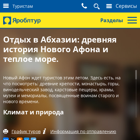
К
Сервисы
Туристам
о
н
Разделы
т
а
к
Отдых в Абхазии: древняя
т
история Нового Афона и
ы
т
теплое море.
у
р
и
с
Новый Афон ждет туристов этим летом. Здесь есть, на
т
что посмотреть: древние крепости, монастырь, горы,
а
винодельческий завод, карстовые пещеры, храмы,
м
музеи и мемориалы, посвященные воинам старого и
нового времени.
Климат и природа
Бухта, в которой расположен Новый Афон, развернута к
югу и со всех сторон на суше защищена горами. Это
График туров
Информация по отправлению
создает особый мягкий микроклимат: нет ветра, нет