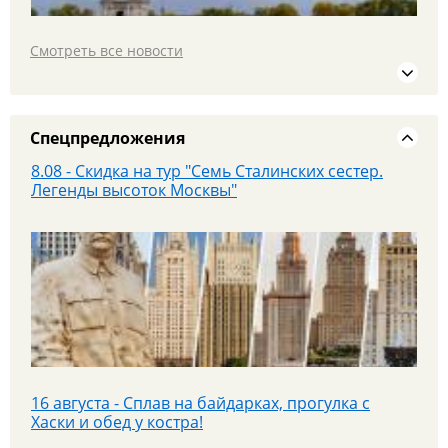
Смотреть все новости
19 июля едем в МОСКВУ на площадку PANORAMA
360 и Красную площадь
Спецпредложения
8.08 - Скидка на тур "Семь Сталинских сестер.
Легенды высоток Москвы"
25 июля - Приглашаем на экскурсионный тур в
Парк «Патриот»!
16 августа - Сплав на байдарках, прогулка с
Хаски и обед у костра!