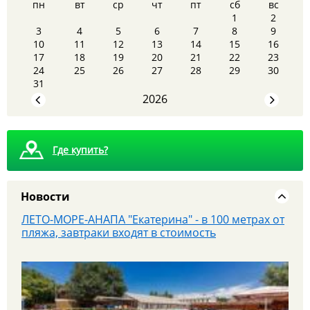
пн
вт
ср
чт
пт
сб
вс
1
2
3
4
5
6
7
8
9
10
11
12
13
14
15
16
17
18
19
20
21
22
23
8 августа - Тайны сталинских высоток: экскурсия,
24
25
26
27
28
29
30
которую вы запомните
31
2026
Где купить?
Новости
ЛЕТО-МОРЕ-АНАПА "Екатерина" - в 100 метрах от
пляжа, завтраки входят в стоимость