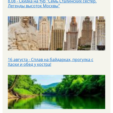
8.08 - Скидка на тур "Семь Сталинских сестер.
Легенды высоток Москвы"
25 июля - Приглашаем на экскурсионный тур в
Парк «Патриот»!
16 августа - Сплав на байдарках, прогулка с
Хаски и обед у костра!
С 16 по 20 июля в Казань и Йошкар-Олу на
автобусе в тур "Республики без границ"