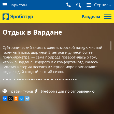
К
Сервисы
Туристам
о
н
Разделы
т
а
к
Отдых в Вардане
т
ы
т
Субтропический климат, холмы, морской воздух, чистый
у
галечный пляж шириной 5 метров и длиной более
р
полукилометра, — сама природа позаботилась о том,
и
чтобы в Вардане недорого и с комфортом отдыхалось.
с
Богатая история поселка и Черное море привлекают
т
сюда людей каждый летний сезон.
а
м
Где остановиться в Вардане
Вардане — небольшой поселок в 30 км от Сочи. Курорт
График туров
Информация по отправлению
давно и с удовольствием принимает гостей со всей
России, поэтому доступны различные условия
размещения:
• частный сектор,
• гостевые дома,