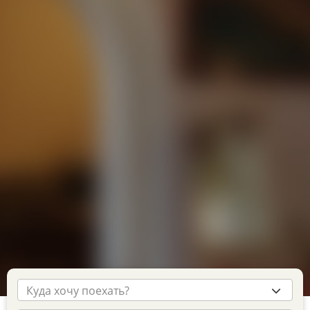
• пансионаты,
• отели.
Выгодное проживание с детьми в Вардане предлагает
гостиница «Феникс», где сравнительно дешевая оплата
дополнительного места и бесплатно для детей до 5 лет.
Кроме того, на ее территории есть кухня для
самостоятельного приготовления обедов для маленьких
приверед, а в шаговой доступности находятся кафе.
Всего 300 метров до полосы прибоя. «Феникс» — один
из немногих отелей в Вардане с бассейном. Чаша
бассейна 60 м2, вокруг него установлены лежаки.
Как добираться
Выберите транспорт по своему вкусу. «Яроблтур»
предлагает доехать в Вардане поездом из Ярославля,
выбрать экономичный автобусный билет или
забронировать тур с авиамаршрутом.
Куда хочу поехать?