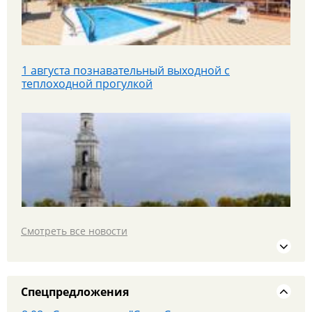
1 августа познавательный выходной с
теплоходной прогулкой
Яроблтур открывает продажи дополнительного
автобуса в Санкт‑Петербург с 20.08.26
Смотреть все новости
19 июля едем в МОСКВУ на площадку PANORAMA
360 и Красную площадь
Спецпредложения