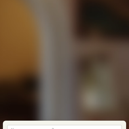
Предлагаем варианты заселения на
отдых в пос Береговой Феодосия
Гостиница «Александрия»
расположена в спокойном
месте, неподалеку от нее находится продуктовые
магазины и рынок, до пляжа 500 м. Здание гостиницы
сдано в эксплуатацию относительно недавно, поэтому
здесь светлые и уютные помещения, которые отвечают
современным требованиям и вкусам. На территории
имеется кафе и столовая, в стоимость входят завтраки.
Есть детская площадка, бассейн, мангал, беседка и Wi-Fi.
Дети до 3 лет без места принимаются бесплатно.
«Вилла Миансо»
предлагает номера с кондиционером
и без кондиционера. В стоимость проживания входит
трехразовое питание. Отель дорожит репутацией места,
где вкусно кормят. На территории также расположены
сауна, спортивная площадка, бильярд, доступен Wi-Fi.
Пляж в 300 метрах от главного входа.
«Роксана»
— современная гостиница с доступными
ценами. Удаленность от шумных заведений делает
«Роксану» идеальным местом для семейного отдыха.