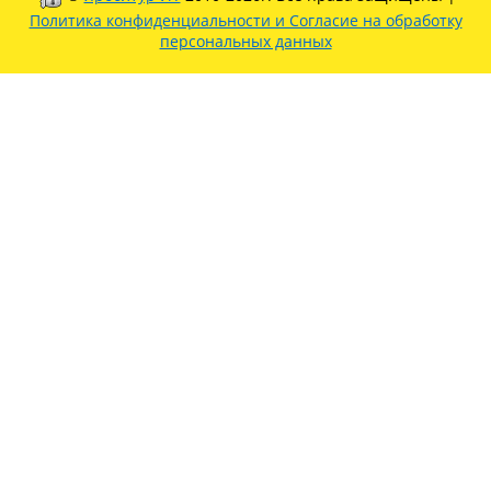
Политика конфиденциальности и Согласие на обработку
персональных данных
Появились 2 места в автотуре в Санкт-Петербург
с 16 по 20 июля со скидкой!
С 9 по 13 июля автобусом «Города мостов и
парков: Петербург, Гатчина и Петергоф»