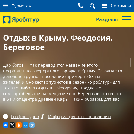
К
Сервисы
Туристам
о
н
Разделы
т
а
к
Отдых в Крыму. Феодосия.
т
Береговое
ы
т
у
р
Дар богов — так переводится название этого
и
несравненного курортного городка в Крыму. Сегодня это
с
довольно крупное поселение (примерно 68 тыс.
т
жителей и множество туристов в сезон). «Яроблтур» для
а
тех, кто выбрал отдых в г. Феодосия, предлагает
м
комфортабельное размещение в п. Береговое, что всего
в 6 км от центра древней Кафы. Таким образом, для вас
будут доступны все заведения и развлечения Феодосии,
и одновременно вы будете чуть в стороне от скопления
народа.
График туров
Информация по отправлению
Чистое море и золотой песок днем, ночные клубы и
бары ночью — беспроигрышная формула отдыха.