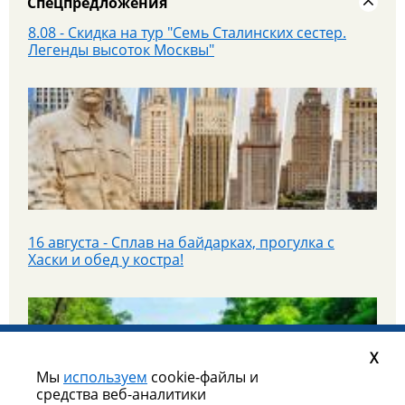
Спецпредложения
16 августа - Сплав на байдарках, прогулка с
Хаски и обед у костра!
С 16 по 20 июля в Казань и Йошкар-Олу на
автобусе в тур "Республики без границ"
Уже завтра 25 июля - едем гулять в парк Патриот!
X
Мы
используем
cookie-файлы и
средства веб-аналитики